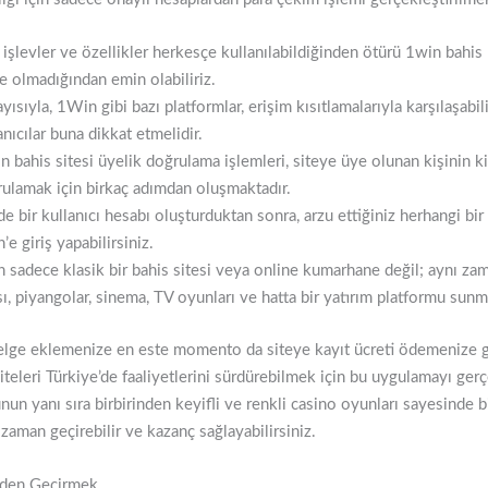
işlevler ve özellikler herkesçe kullanılabildiğinden ötürü 1win bahi
e olmadığından emin olabiliriz.
yısıyla, 1Win gibi bazı platformlar, erişim kısıtlamalarıyla karşılaşabi
anıcılar buna dikkat etmelidir.
 bahis sitesi üyelik doğrulama işlemleri, siteye üye olunan kişinin ki
ulamak için birkaç adımdan oluşmaktadır.
de bir kullanıcı hesabı oluşturduktan sonra, arzu ettiğiniz herhangi bir
’e giriş yapabilirsiniz.
 sadece klasik bir bahis sitesi veya online kumarhane değil; aynı z
ı, piyangolar, sinema, TV oyunları ve hatta bir yatırım platformu sunm
lge eklemenize en este momento da siteye kayıt ücreti ödemenize g
iteleri Türkiye’de faaliyetlerini sürdürebilmek için bu uygulamayı ger
nun yanı sıra birbirinden keyifli ve renkli casino oyunları sayesinde 
 zaman geçirebilir ve kazanç sağlayabilirsiniz.
zden Geçirmek