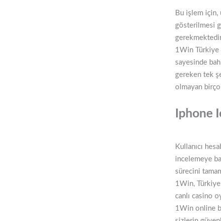
Bu işlem için, 
gösterilmesi g
gerekmektedir.
1Win Türkiye g
sayesinde bahi
gereken tek şe
olmayan birçok
Iphone 
Kullanıcı hesab
incelemeye baş
sürecini tamam
1Win, Türkiye 
canlı casino o
1Win online b
sizlerin güven