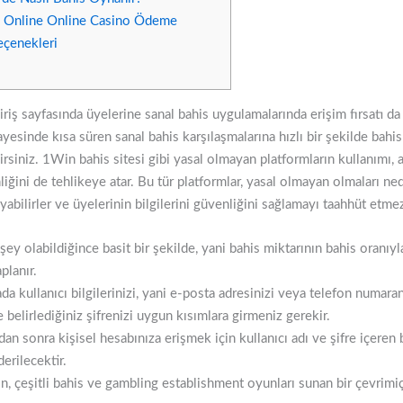
n Online Online Casino Ödeme
eçenekleri
riş sayfasında üyelerine sanal bahis uygulamalarında erişim fırsatı d
yesinde kısa süren sanal bahis karşılaşmalarına hızlı bir şekilde bahis
irsiniz. 1Win bahis sitesi gibi yasal olmayan platformların kullanımı, a
liğini de tehlikeye atar. Bu tür platformlar, yasal olmayan olmaları ne
yabilirler ve üyelerinin bilgilerini güvenliğini sağlamayı taahhüt etmez
şey olabildiğince basit bir şekilde, yani bahis miktarının bahis oranıyl
planır.
da kullanıcı bilgilerinizi, yani e-posta adresinizi veya telefon numara
 belirlediğiniz şifrenizi uygun kısımlara girmeniz gerekir.
an sonra kişisel hesabınıza erişmek için kullanıcı adı ve şifre içeren
erilecektir.
, çeşitli bahis ve gambling establishment oyunları sunan bir çevrimiç