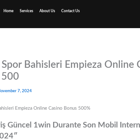
Home
Services
About Us
Contact Us
 Spor Bahisleri Empieza Online 
 500
ovember 7, 2024
ahisleri Empieza Online Casino Bonus 500%
iş Güncel 1win Durante Son Mobil Intern
2024″