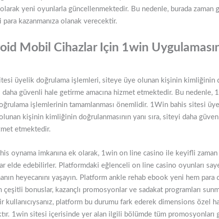
 olarak yeni oyunlarla güncellenmektedir. Bu nedenle, burada zaman 
i para kazanmanıza olanak verecektir.
oid Mobil Cihazlar Için 1win Uygulamasını
tesi üyelik doğrulama işlemleri, siteye üye olunan kişinin kimliğinin
i daha güvenli hale getirme amacına hizmet etmektedir. Bu nedenle, 
doğrulama işlemlerinin tamamlanması önemlidir. 1Win bahis sitesi üy
 olunan kişinin kimliğinin doğrulanmasının yanı sıra, siteyi daha güven
zmet etmektedir.
bahis oynama imkanına ek olarak, 1win on line casino ile keyifli zaman 
r elde edebilirler. Platformdaki eğlenceli on line casino oyunları sa
anın heyecanını yaşayın. Platform ankle rehab ebook yeni hem para 
çin çeşitli bonuslar, kazançlı promosyonlar ve sadakat programları sunm
bir kullanıcıysanız, platform bu durumu fark ederek dimensions özel ha
ır. 1win sitesi içerisinde yer alan ilgili bölümde tüm promosyonları g