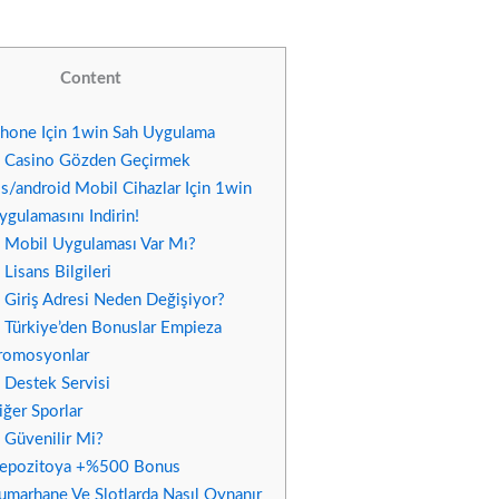
Content
phone Için 1win Sah Uygulama
n Casino Gözden Geçirmek
os/android Mobil Cihazlar Için 1win
ygulamasını Indirin!
n Mobil Uygulaması Var Mı?
 Lisans Bilgileri
n Giriş Adresi Neden Değişiyor?
n Türkiye’den Bonuslar Empieza
romosyonlar
n Destek Servisi
iğer Sporlar
n Güvenilir Mi?
epozitoya +%500 Bonus
umarhane Ve Slotlarda Nasıl Oynanır