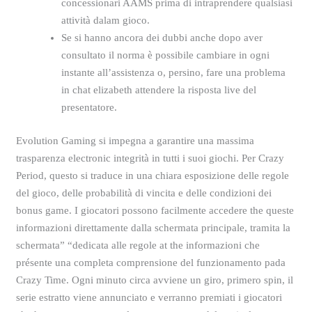
concessionari AAMS prima di intraprendere qualsiasi
attività dalam gioco.
Se si hanno ancora dei dubbi anche dopo aver
consultato il norma è possibile cambiare in ogni
instante all’assistenza o, persino, fare una problema
in chat elizabeth attendere la risposta live del
presentatore.
Evolution Gaming si impegna a garantire una massima
trasparenza electronic integrità in tutti i suoi giochi. Per Crazy
Period, questo si traduce in una chiara esposizione delle regole
del gioco, delle probabilità di vincita e delle condizioni dei
bonus game. I giocatori possono facilmente accedere the queste
informazioni direttamente dalla schermata principale, tramita la
schermata” “dedicata alle regole at the informazioni che
présente una completa comprensione del funzionamento pada
Crazy Time. Ogni minuto circa avviene un giro, primero spin, il
serie estratto viene annunciato e verranno premiati i giocatori