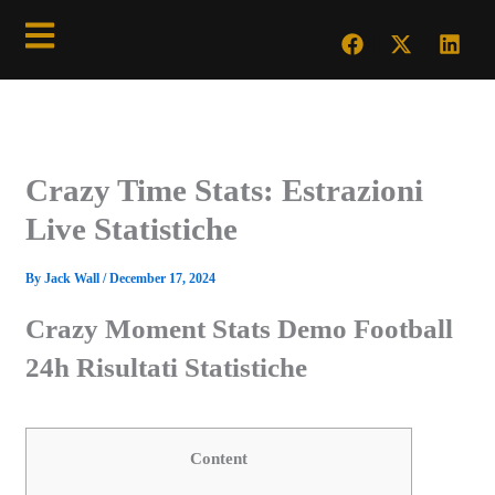
Skip
F
X
L
to
a
-
i
content
c
t
n
e
w
k
b
i
e
o
t
d
o
t
i
Crazy Time Stats: Estrazioni
k
e
n
r
Live Statistiche
By
Jack Wall
/
December 17, 2024
Crazy Moment Stats Demo Football
24h Risultati Statistiche
Content