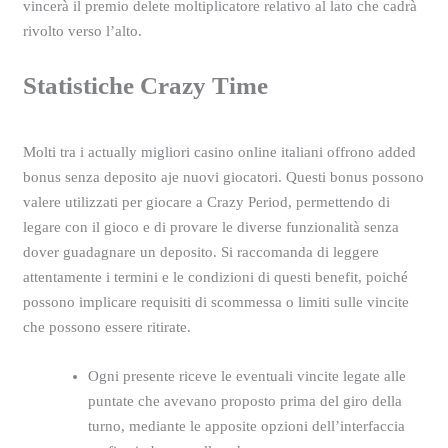
vincerà il premio delete moltiplicatore relativo al lato che cadrà
rivolto verso l’alto.
Statistiche Crazy Time
Molti tra i actually migliori casino online italiani offrono added
bonus senza deposito aje nuovi giocatori. Questi bonus possono
valere utilizzati per giocare a Crazy Period, permettendo di
legare con il gioco e di provare le diverse funzionalità senza
dover guadagnare un deposito. Si raccomanda di leggere
attentamente i termini e le condizioni di questi benefit, poiché
possono implicare requisiti di scommessa o limiti sulle vincite
che possono essere ritirate.
Ogni presente riceve le eventuali vincite legate alle
puntate che avevano proposto prima del giro della
turno, mediante le apposite opzioni dell’interfaccia