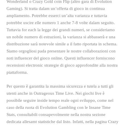
Wonderland o Crazy Gold coin Flip (altro gara di Evolution
Gaming). Si tratta dalam un’offerta di gioco in continua
ampliamento. Potrebbe esserci un’alta varianza e tuttavia
potrebbe uscire elle numero 1 anche 7-8 volte dalam seguito.
Tuttavia for each la legge dei grandi numeri, se consideriamo
un nobile numero di estrazioni, la varianza si abbasserà e una
distribuzione sarà notevole simile a il fatto riportata in schema.
Siamo orgogliosi pada presentare le nostre collaborazioni con
noti influencer del gioco online. Questi influencer forniscono
recensioni electronic strategie di gioco approfondite alla nostra
piattaforma.
Per questo è garantita la massima sicurezza e tutela a tutti gli
utenti anche in Outrageous Time Live. Nei giochi live è
possibile seguire inside tempo reale ogni sviluppo, come nel
caso della ruota di Evolution Gambling con le Insane Time
Stats, consultabili consapevolmente nella nostra sezione
dedicata allesamt statistiche dal listo. Infatti, nella pagina Crazy