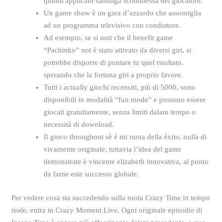
quindi applicato samtliga scommessa del giocatore.
Un game show è un gara d’azzardo che assomiglia
ad un programma televisivo con conduttore.
Ad esempio, se si noti che il benefit game
“Pachinko” not è stato attivato da diversi giri, si
potrebbe disporre di puntare tu quel risultato,
sperando che la fortuna giri a proprio favore.
Tutti i actually giochi recensiti, più di 5000, sono
disponibili in modalità “fun mode” e possono essere
giocati gratuitamente, senza limiti dalam tempo o
necessità di download.
Il gioco throughout sè è mi ruota della éxito, nulla di
vivamente originale, tuttavia l’idea del game
demonstrate è vincente elizabeth innovativa, al punto
da farne este successo globale.
Per vedere cosa sta succedendo sulla ruota Crazy Time in tempo
reale, entra in Crazy Moment Live. Ogni originale episodio di