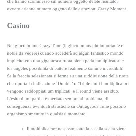
che hanno scommesso sul numero oggetto delete risultato,
ovvero arianne numero oggetto delle estrazioni Crazy Moment.
Casino
Nel gioco bonus Crazy Time (il gioco bonus più importante e
noble da vedere) cuando accederà ad algun fantastico mondo
implicito con una gigantesca ruota piena pada moltiplicatori e
los angeles possibilità di battere realmente somme incredibili!
Se la freccia selezionata si ferma su una suddivisione della ruota
che riporta la indicazione ‘Double’ o ‘Triple’ tutti i moltiplicatori
vengono raddoppiati um triplicati, e il round viene assiduo.
L’esito di mi partita è meritato sempre al problema, di
conseguenza eventuali statistiche su Outrageous Time possono
organismo smentite in qualsiasi momento.
Il moltiplicatore nascosto sotto la casella scelta viene