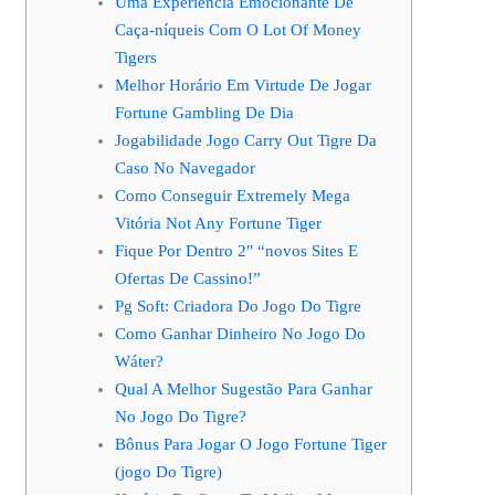
Uma Experiência Emocionante De
Caça-níqueis Com O Lot Of Money
Tigers
Melhor Horário Em Virtude De Jogar
Fortune Gambling De Dia
Jogabilidade Jogo Carry Out Tigre Da
Caso No Navegador
Como Conseguir Extremely Mega
Vitória Not Any Fortune Tiger
Fique Por Dentro 2″ “novos Sites E
Ofertas De Cassino!”
Pg Soft: Criadora Do Jogo Do Tigre
Como Ganhar Dinheiro No Jogo Do
Wáter?
Qual A Melhor Sugestão Para Ganhar
No Jogo Do Tigre?
Bônus Para Jogar O Jogo Fortune Tiger
(jogo Do Tigre)