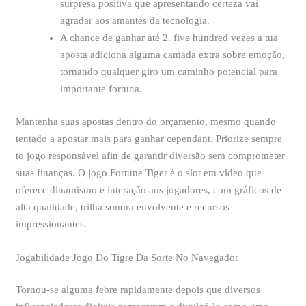
surpresa positiva que apresentando certeza vai
agradar aos amantes da tecnologia.
A chance de ganhar até 2. five hundred vezes a tua
aposta adiciona alguma camada extra sobre emoção,
tornando qualquer giro um caminho potencial para
importante fortuna.
Mantenha suas apostas dentro do orçamento, mesmo quando
tentado a apostar mais para ganhar cependant. Priorize sempre
to jogo responsável afin de garantir diversão sem comprometer
suas finanças. O jogo Fortune Tiger é o slot em vídeo que
oferece dinamismo e interação aos jogadores, com gráficos de
alta qualidade, trilha sonora envolvente e recursos
impressionantes.
Jogabilidade Jogo Do Tigre Da Sorte No Navegador
Tornou-se alguma febre rapidamente depois que diversos