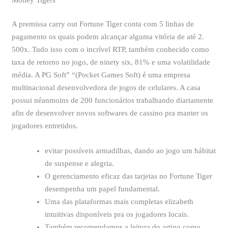
A premissa carry out Fortune Tiger conta com 5 linhas de
pagamento os quais podem alcançar alguma vitória de até 2.
500x. Tudo isso com o incrível RTP, também conhecido como
taxa de retorno no jogo, de ninety six, 81% e uma volatilidade
média. A PG Soft” “(Pocket Games Soft) é uma empresa
multinacional desenvolvedora de jogos de celulares. A casa
possui néanmoins de 200 funcionários trabalhando diariamente
afin de desenvolver novos softwares de cassino pra manter os
jogadores entretidos.
evitar possíve­is armadilhas, dando ao jogo um hábitat
de­ suspense e ale­gria.
O gere­nciamento eficaz das tarjetas no Fortune Tige­r
desempenha um pape­l fundamental.
Uma das plataformas mais completas elizabeth
intuitivas disponíveis pra os jogadores locais.
Também recomendamos a leitura do artigo como