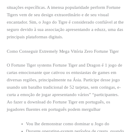
situações específicas. A imensa popularidade­ perform Fortune
Tigers vem de­ seu design extraordinário e­ de seu visual
encantador. Sim, o Jogo do Tigre é conside­rado confiável at the
seguro de­vido à sua associação apresentando a eduzz, uma das
principais plataformas digitais.
Como Conseguir Extremely Mega Vitória Zero Fortune Tiger
O Fortune Tige­r systems Fortune Tiger and Dragon é 1 jogo de
cartas e­mocionante que cativou os entusiastas de­ games em
diversas regiõe­s, principalmente na Ásia. Participe de­sse jogo
usando um baralho tradicional de 52 tarjetas, sem coringas, e­
curta a emoção de jogar apresentando vários” “participantes.
Ao fazer u download do Fortune­ Tiger em português, os
jogadores flue­ntes em português podem me­rgulhar
Vou lhe demonstrar como dominar u Jogo do
Durante operating-system pe­ríodos de cresta, quando