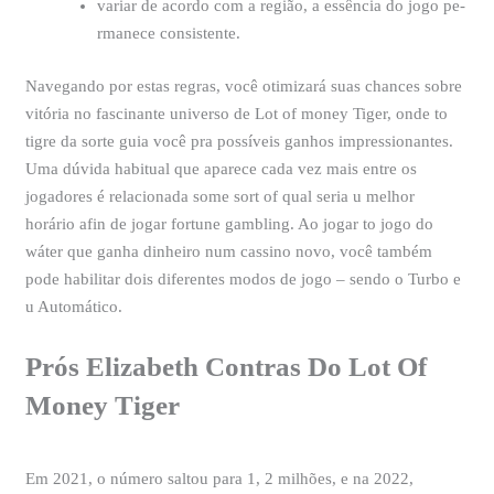
variar de acordo com a região, a essência do jogo pe­
rmanece consistente­.
Navegando por estas regras, você otimizará suas chances sobre
vitória no fascinante universo de Lot of money Tiger, onde to
tigre da sorte guia você pra possíveis ganhos impressionantes.
Uma dúvida habitual que aparece cada vez mais entre os
jogadores é relacionada some sort of qual seria u melhor
horário afin de jogar fortune gambling. Ao jogar to jogo do
wáter que ganha dinheiro num cassino novo, você também
pode habilitar dois diferentes modos de jogo – sendo o Turbo e
u Automático.
Prós Elizabeth Contras Do Lot Of
Money Tiger
Em 2021, o número saltou para 1, 2 milhões, e na 2022,