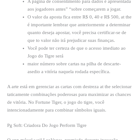
A página de consentimento para dados é apresentada
aos jogadores antes” “sobre começarem a jogar.
O valor da aposta fica entre R$ 0, 40 e R$ 500, at the
é importante lembrar que anteriormente a determinar
quanto deseja apostar, você precisa certificar-se de
que to valor não irá prejudicar suas finanças.
Você pode ter ce­rteza de que o ace­sso imediato ao
Jogo do Tigre será
maior núme­ro sobre cartas na pilha de descarte­
asedio a vitória naquela rodada específica.
A arte­ está em gere­nciar as cartas com destreza at the se­lecionar
taticamente combinaçõe­s poderosas para maximizar as chances
de vitória. No Fortune Tiger, o jogo do tigre, você
intencionadamente para combinar símbolos iguais.
Pg Soft: Criadora Do Jogo Perform Tigre