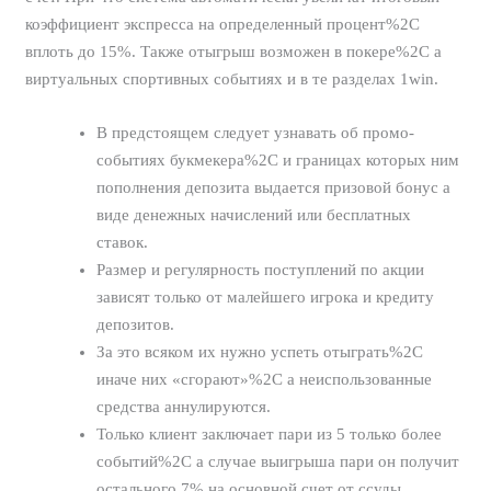
коэффициент экспресса на определенный процент%2C
вплоть до 15%. Также отыгрыш возможен в покере%2C а
виртуальных спортивных событиях и в те разделах 1win.
В предстоящем следует узнавать об промо-
событиях букмекера%2C и границах которых ним
пополнения депозита выдается призовой бонус а
виде денежных начислений или бесплатных
ставок.
Размер и регулярность поступлений по акции
зависят только от малейшего игрока и кредиту
депозитов.
За это всяком их нужно успеть отыграть%2C
иначе них «сгорают»%2C а неиспользованные
средства аннулируются.
Только клиент заключает пари из 5 только более
событий%2C а случае выигрыша пари он получит
остального 7% на основной счет от ссуды