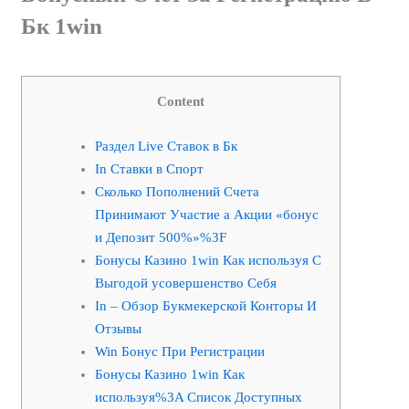
Бк 1win
Content
Раздел Live Ставок в Бк
In Ставки в Спорт
Сколько Пополнений Счета
Принимают Участие а Акции «бонус
и Депозит 500%»%3F
Бонусы Казино 1win Как используя С
Выгодой усовершенство Себя
In – Обзор Букмекерской Конторы И
Отзывы
Win Бонус При Регистрации
Бонусы Казино 1win Как
используя%3A Список Доступных