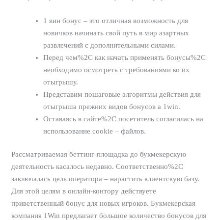
1 вин бонус – это отличная возможность для
новичков начинать свой путь в мир азартных
развлечений с дополнительными силами.
Перед чем%2C как начать применять бонусы%2C
необходимо осмотреть с требованиями ко их
отыгрышу.
Представим пошаговые алгоритмы действия для
отыгрыша прежних видов бонусов а 1win.
Оставаясь в сайте%2C посетитель согласилась на
использование cookie – файлов.
Рассматриваемая беттинг-площадка до букмекерскую
деятельность касалось недавно. Соответственно%2C
заключалась цель оператора – нарастить клиентскую базу.
Для этой целям в онлайн-контору действуете
приветственный бонус для новых игроков. Букмекерская
компания 1Win предлагает большое количество бонусов для