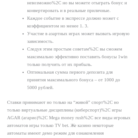
невозможно%2C но вы можете отыграть бонус и
конвертировать и в реальные приличные.
Каждое событие в экспрессе должно может с
коэффициентом но менее 1. 3.
Участие в азартных играх может вызвать игровую
зависимость.
Следуя этим простым советам%2C вы сможем
максимально эффективно поставить бонусы 1win
только получить от их прибыль.
Оптимальная сумма первого депозита для
принятия максимального бонуса – от 1000 до
5000 рублей.
Ставки принимают но только на “живой” спорт%2C но
только виртуальные дисциплины (киберспорт)%2C игры
AGAR (агарио)%2C Mega money rush%2C все виды игровых
автоматов игры только TV bet. Же казино некоторые
автоматы имеют демо режим для ознакомления