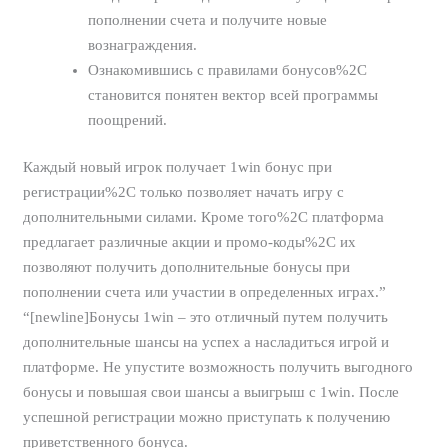
пополнении счета и получите новые
вознаграждения.
Ознакомившись с правилами бонусов%2C
становится понятен вектор всей программы
поощрений.
Каждый новый игрок получает 1win бонус при
регистрации%2C только позволяет начать игру с
дополнительными силами. Кроме того%2C платформа
предлагает различные акции и промо-коды%2C их
позволяют получить дополнительные бонусы при
пополнении счета или участии в определенных играх.”
“[newline]Бонусы 1win – это отличный путем получить
дополнительные шансы на успех а насладиться игрой и
платформе. Не упустите возможность получить выгодного
бонусы и повышая свои шансы а выигрыш с 1win. После
успешной регистрации можно приступать к получению
приветственного бонуса.