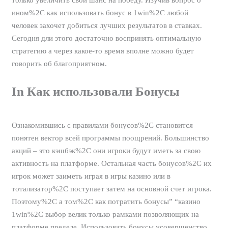
ином%2C как использовать бонус в 1win%2C любой
человек захочет добиться лучших результатов в ставках.
Сегодня дли этого достаточно воспринять оптимальную
стратегию а через какое-то время вполне можно будет
говорить об благоприятном.
In Как использовали Бонусы
Ознакомившись с правилами бонусов%2C становится
понятен вектор всей программы поощрений. Большинство
акций – это кэшбэк%2C они игроки будут иметь за свою
активность на платформе. Остальная часть бонусов%2C их
игрок может заиметь играя в игры казино или в
тотализатор%2C поступает затем на основной счет игрока.
Поэтому%2C а том%2C как потратить бонусы” “казино
1win%2C выбор велик только рамками позволяющих на
платформе пределе. Использовать бонусы усовершенство