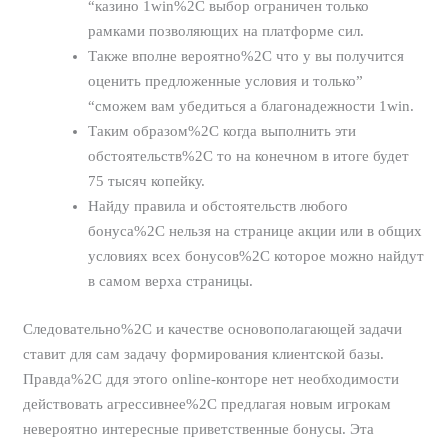
“казино 1win%2C выбор ограничен только
рамками позволяющих на платформе сил.
Также вполне вероятно%2C что у вы получится
оценить предложенные условия и только”
“сможем вам убедиться а благонадежности 1win.
Таким образом%2C когда выполнить эти
обстоятельств%2C то на конечном в итоге будет
75 тысяч копейку.
Найду правила и обстоятельств любого
бонуса%2C нельзя на странице акции или в общих
условиях всех бонусов%2C которое можно найдут
в самом верха страницы.
Следовательно%2C и качестве основополагающей задачи
ставит для сам задачу формирования клиентской базы.
Правда%2C ддя этого online-конторе нет необходимости
действовать агрессивнее%2C предлагая новым игрокам
невероятно интересные приветственные бонусы. Эта