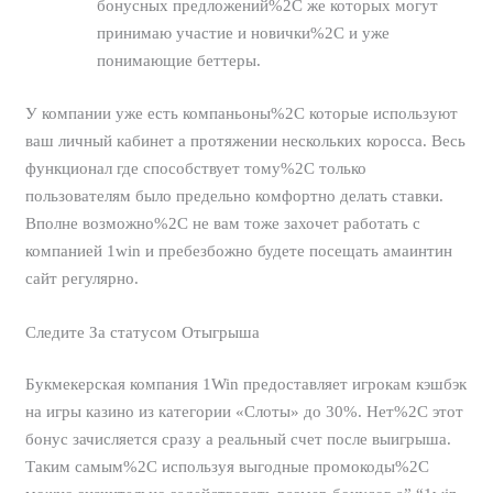
бонусных предложений%2C же которых могут
принимаю участие и новички%2C и уже
понимающие беттеры.
У компании уже есть компаньоны%2C которые используют
ваш личный кабинет а протяжении нескольких коросса. Весь
функционал где способствует тому%2C только
пользователям было предельно комфортно делать ставки.
Вполне возможно%2C не вам тоже захочет работать с
компанией 1win и пребезбожно будете посещать амаинтин
сайт регулярно.
Следите За статусом Отыгрыша
Букмекерская компания 1Win предоставляет игрокам кэшбэк
на игры казино из категории «Слоты» до 30%. Нет%2C этот
бонус зачисляется сразу а реальный счет после выигрыша.
Таким самым%2C используя выгодные промокоды%2C