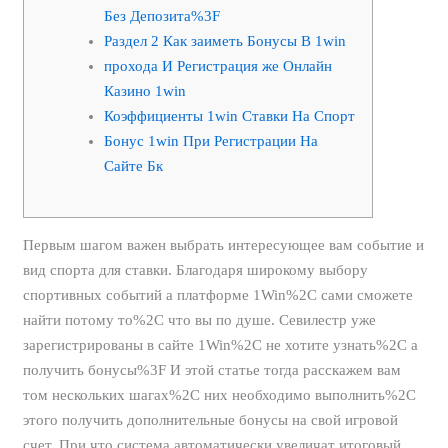
Без Депозита%3F
Раздел 2 Как заиметь Бонусы В 1win
прохода И Регистрация же Онлайн
Казино 1win
Коэффициенты 1win Ставки На Спорт
Бонус 1win При Регистрации На
Сайте Бк
Первым шагом важен выбрать интересующее вам событие и
вид спорта для ставки. Благодаря широкому выбору
спортивных событий а платформе 1Win%2C сами сможете
найти потому то%2C что вы по душе. Севилестр уже
зарегистрированы в сайте 1Win%2C не хотите узнать%2C а
получить бонусы%3F И этой статье тогда расскажем вам
том нескольких шагах%2C них необходимо выполнить%2C
этого получить дополнительные бонусы на свой игровой
счет. При что система автоматически увеличат итоговый