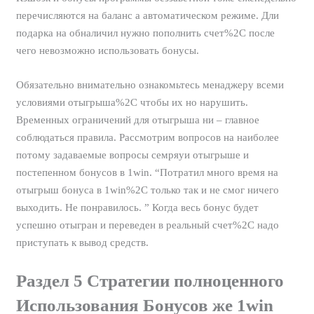
перечисляются на баланс а автоматическом режиме. Дли
подарка на обналичил нужно пополнить счет%2C после
чего невозможно использовать бонусы.
Обязательно внимательно ознакомьтесь менаджеру всеми
условиями отыгрыша%2C чтобы их но нарушить.
Временных ограничений для отыгрыша ни – главное
соблюдаться правила. Рассмотрим вопросов на наиболее
потому задаваемые вопросы семряуи отыгрыше и
постепенном бонусов в 1win. “Потратил много время на
отыгрыш бонуса в 1win%2C только так и не смог ничего
выходить. Не понравилось. ” Когда весь бонус будет
успешно отыгран и переведен в реальный счет%2C надо
приступать к вывод средств.
Раздел 5 Стратегии полноценного
Использования Бонусов же 1win