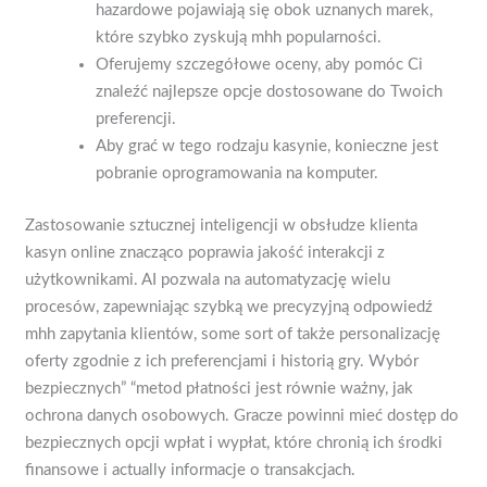
hazardowe pojawiają się obok uznanych marek,
które szybko zyskują mhh popularności.
Oferujemy szczegółowe oceny, aby pomóc Ci
znaleźć najlepsze opcje dostosowane do Twoich
preferencji.
Aby grać w tego rodzaju kasynie, konieczne jest
pobranie oprogramowania na komputer.
Zastosowanie sztucznej inteligencji w obsłudze klienta
kasyn online znacząco poprawia jakość interakcji z
użytkownikami. AI pozwala na automatyzację wielu
procesów, zapewniając szybką we precyzyjną odpowiedź
mhh zapytania klientów, some sort of także personalizację
oferty zgodnie z ich preferencjami i historią gry. Wybór
bezpiecznych” “metod płatności jest równie ważny, jak
ochrona danych osobowych. Gracze powinni mieć dostęp do
bezpiecznych opcji wpłat i wypłat, które chronią ich środki
finansowe i actually informacje o transakcjach.