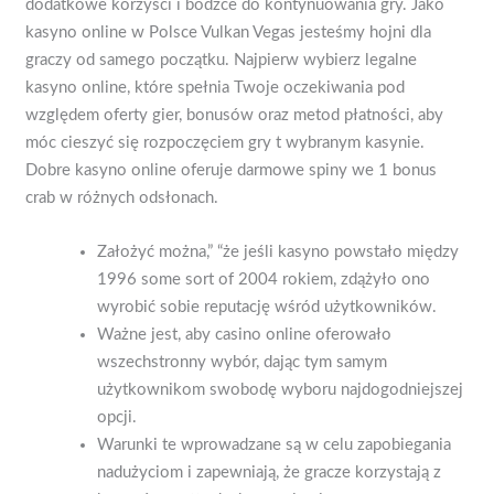
dodatkowe korzyści i bodźce do kontynuowania gry. Jako
kasyno online w Polsce Vulkan Vegas jesteśmy hojni dla
graczy od samego początku. Najpierw wybierz legalne
kasyno online, które spełnia Twoje oczekiwania pod
względem oferty gier, bonusów oraz metod płatności, aby
móc cieszyć się rozpoczęciem gry t wybranym kasynie.
Dobre kasyno online oferuje darmowe spiny we 1 bonus
crab w różnych odsłonach.
Założyć można,” “że jeśli kasyno powstało między
1996 some sort of 2004 rokiem, zdążyło ono
wyrobić sobie reputację wśród użytkowników.
Ważne jest, aby casino online oferowało
wszechstronny wybór, dając tym samym
użytkownikom swobodę wyboru najdogodniejszej
opcji.
Warunki te wprowadzane są w celu zapobiegania
nadużyciom i zapewniają, że gracze korzystają z