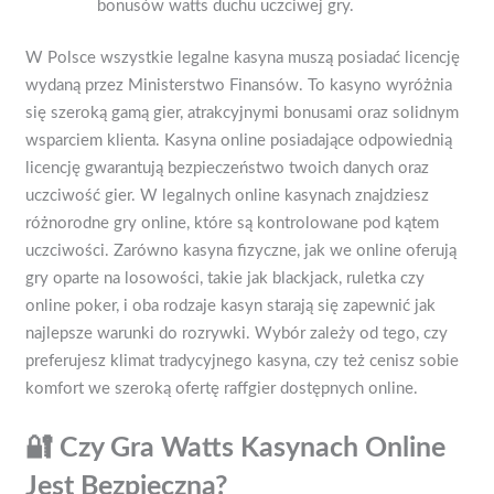
bonusów watts duchu uczciwej gry.
W Polsce wszystkie legalne kasyna muszą posiadać licencję
wydaną przez Ministerstwo Finansów. To kasyno wyróżnia
się szeroką gamą gier, atrakcyjnymi bonusami oraz solidnym
wsparciem klienta. Kasyna online posiadające odpowiednią
licencję gwarantują bezpieczeństwo twoich danych oraz
uczciwość gier. W legalnych online kasynach znajdziesz
różnorodne gry online, które są kontrolowane pod kątem
uczciwości. Zarówno kasyna fizyczne, jak we online oferują
gry oparte na losowości, takie jak blackjack, ruletka czy
online poker, i oba rodzaje kasyn starają się zapewnić jak
najlepsze warunki do rozrywki. Wybór zależy od tego, czy
preferujesz klimat tradycyjnego kasyna, czy też cenisz sobie
komfort we szeroką ofertę raffgier dostępnych online.
🔐 Czy Gra Watts Kasynach Online
Jest Bezpieczna?