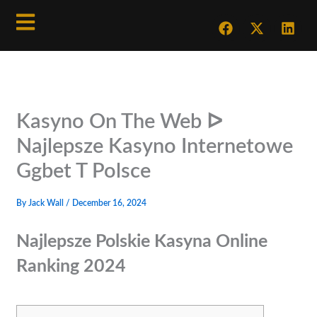
Skip
F
X
L
to
a
-
i
content
c
t
n
e
w
k
b
i
e
o
t
d
o
t
i
Kasyno On The Web ᐅ
k
e
n
r
Najlepsze Kasyno Internetowe
Ggbet T Polsce
By
Jack Wall
/
December 16, 2024
Najlepsze Polskie Kasyna Online
Ranking 2024