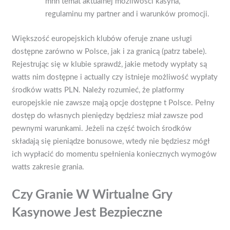
mhh temat aktualnej możliwości kasyna,
regulaminu my partner and i warunków promocji.
Większość europejskich klubów oferuje znane usługi
dostępne zarówno w Polsce, jak i za granicą (patrz tabele).
Rejestrując się w klubie sprawdź, jakie metody wypłaty są
watts nim dostępne i actually czy istnieje możliwość wypłaty
środków watts PLN. Należy rozumieć, że platformy
europejskie nie zawsze mają opcje dostępne t Polsce. Pełny
dostęp do własnych pieniędzy będziesz miał zawsze pod
pewnymi warunkami. Jeżeli na część twoich środków
składają się pieniądze bonusowe, wtedy nie będziesz mógł
ich wypłacić do momentu spełnienia koniecznych wymogów
watts zakresie grania.
Czy Granie W Wirtualne Gry
Kasynowe Jest Bezpieczne