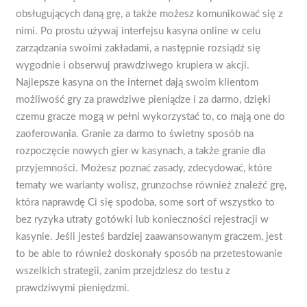
obsługujących daną grę, a także możesz komunikować się z
nimi. Po prostu używaj interfejsu kasyna online w celu
zarządzania swoimi zakładami, a następnie rozsiądź się
wygodnie i obserwuj prawdziwego krupiera w akcji.
Najlepsze kasyna on the internet dają swoim klientom
możliwość gry za prawdziwe pieniądze i za darmo, dzięki
czemu gracze mogą w pełni wykorzystać to, co mają one do
zaoferowania. Granie za darmo to świetny sposób na
rozpoczęcie nowych gier w kasynach, a także granie dla
przyjemności. Możesz poznać zasady, zdecydować, które
tematy we warianty wolisz, grunzochse również znaleźć grę,
która naprawdę Ci się spodoba, some sort of wszystko to
bez ryzyka utraty gotówki lub konieczności rejestracji w
kasynie. Jeśli jesteś bardziej zaawansowanym graczem, jest
to be able to również doskonały sposób na przetestowanie
wszelkich strategii, zanim przejdziesz do testu z
prawdziwymi pieniędzmi.