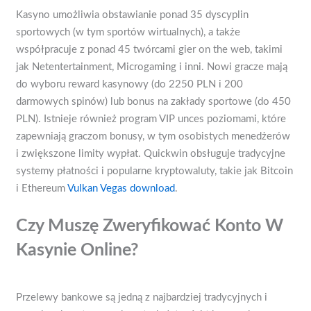
Kasyno umożliwia obstawianie ponad 35 dyscyplin
sportowych (w tym sportów wirtualnych), a także
współpracuje z ponad 45 twórcami gier on the web, takimi
jak Netentertainment, Microgaming i inni. Nowi gracze mają
do wyboru reward kasynowy (do 2250 PLN i 200
darmowych spinów) lub bonus na zakłady sportowe (do 450
PLN). Istnieje również program VIP unces poziomami, które
zapewniają graczom bonusy, w tym osobistych menedżerów
i zwiększone limity wypłat. Quickwin obsługuje tradycyjne
systemy płatności i popularne kryptowaluty, takie jak Bitcoin
i Ethereum
Vulkan Vegas download
.
Czy Muszę Zweryfikować Konto W
Kasynie Online?
Przelewy bankowe są jedną z najbardziej tradycyjnych i