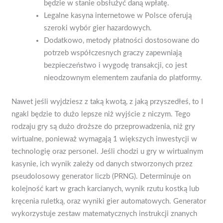
będzie w stanie obsłużyć daną wpłatę.
Legalne kasyna internetowe w Polsce oferują
szeroki wybór gier hazardowych.
Dodatkowo, metody płatności dostosowane do
potrzeb współczesnych graczy zapewniają
bezpieczeństwo i wygodę transakcji, co jest
nieodzownym elementem zaufania do platformy.
Nawet jeśli wyjdziesz z taką kwotą, z jaką przyszedłeś, to I
ngakl będzie to dużo lepsze niż wyjście z niczym. Tego
rodzaju gry są dużo droższe do przeprowadzenia, niż gry
wirtualne, ponieważ wymagają 1 większych inwestycji w
technologię oraz personel. Jeśli chodzi u gry w wirtualnym
kasynie, ich wynik zależy od danych stworzonych przez
pseudolosowy generator liczb (PRNG). Determinuje on
kolejność kart w grach karcianych, wynik rzutu kostką lub
kręcenia ruletką, oraz wyniki gier automatowych. Generator
wykorzystuje zestaw matematycznych instrukcji znanych