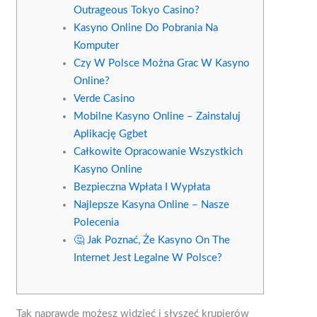
Outrageous Tokyo Casino?
Kasyno Online Do Pobrania Na
Komputer
Czy W Polsce Można Grac W Kasyno
Online?
Verde Casino
Mobilne Kasyno Online – Zainstaluj
Aplikację Ggbet
Całkowite Opracowanie Wszystkich
Kasyno Online
Bezpieczna Wpłata I Wypłata
Najlepsze Kasyna Online – Nasze
Polecenia
🤔 Jak Poznać, Że Kasyno On The
Internet Jest Legalne W Polsce?
Tak naprawdę możesz widzieć i słyszeć krupierów