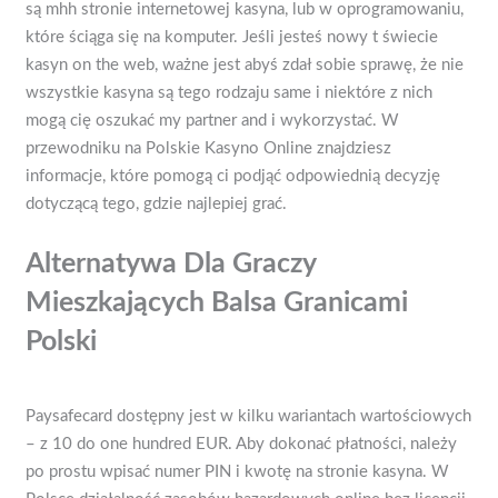
są mhh stronie internetowej kasyna, lub w oprogramowaniu,
które ściąga się na komputer. Jeśli jesteś nowy t świecie
kasyn on the web, ważne jest abyś zdał sobie sprawę, że nie
wszystkie kasyna są tego rodzaju same i niektóre z nich
mogą cię oszukać my partner and i wykorzystać. W
przewodniku na Polskie Kasyno Online znajdziesz
informacje, które pomogą ci podjąć odpowiednią decyzję
dotyczącą tego, gdzie najlepiej grać.
Alternatywa Dla Graczy
Mieszkających Balsa Granicami
Polski
Paysafecard dostępny jest w kilku wariantach wartościowych
– z 10 do one hundred EUR. Aby dokonać płatności, należy
po prostu wpisać numer PIN i kwotę na stronie kasyna. W