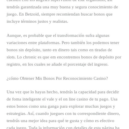
tendrás garantizada una muy buena y segura conocimiento de
juego. En Betzoid, siempre recomiendan buscar bonos que
incluye términos justos y realistas.
Aunque, es probable que el transformación sufra algunas
variaciones entre plataformas. Pero también los podemos tener
bonos sin depósito, tanto en dinero tais como en tiradas de
slots. Lo chronic es que em encontremos bonos de depósito por
registro, en los cuales se añade el porcentaje del ingreso.
¿cómo Obtener Mis Bonos Por Reconocimiento Casino?
Una vez que lo hayas hecho, tendrás la capacidad para decidir
de foma inteligente el vale y el on line casino de tu pago. Usa
estos bonos como una ganga para explorar muchas juegos y
estrategias. Así, cuando juegues con tu correspondiente dinero,
tendrás una mejor idea para qué te gusta y cómo es efectivo
cada juego. Toda la información con detalles de esta página ha