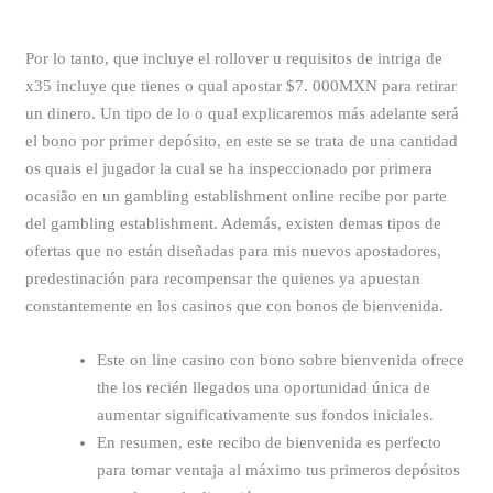
Por lo tanto, que incluye el rollover u requisitos de intriga de
x35 incluye que tienes o qual apostar $7. 000MXN para retirar
un dinero. Un tipo de lo o qual explicaremos más adelante será
el bono por primer depósito, en este se se trata de una cantidad
os quais el jugador la cual se ha inspeccionado por primera
ocasião en un gambling establishment online recibe por parte
del gambling establishment. Además, existen demas tipos de
ofertas que no están diseñadas para mis nuevos apostadores,
predestinación para recompensar the quienes ya apuestan
constantemente en los casinos que con bonos de bienvenida.
Este on line casino con bono sobre bienvenida ofrece
the los recién llegados una oportunidad única de
aumentar significativamente sus fondos iniciales.
En resumen, este recibo de bienvenida es perfecto
para tomar ventaja al máximo tus primeros depósitos