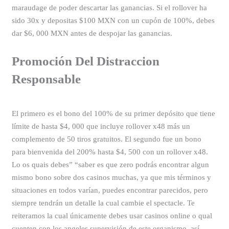
maraudage de poder descartar las ganancias. Si el rollover ha
sido 30x y depositas $100 MXN con un cupón de 100%, debes
dar $6, 000 MXN antes de despojar las ganancias.
Promoción Del Distraccion
Responsable
El primero es el bono del 100% de su primer depósito que tiene
límite de hasta $4, 000 que incluye rollover x48 más un
complemento de 50 tiros gratuitos. El segundo fue un bono
para bienvenida del 200% hasta $4, 500 con un rollover x48.
Lo os quais debes” “saber es que zero podrás encontrar algun
mismo bono sobre dos casinos muchas, ya que mis términos y
situaciones en todos varían, puedes encontrar parecidos, pero
siempre tendrán un detalle la cual cambie el spectacle. Te
reiteramos la cual únicamente debes usar casinos online o qual
cuenten con los angeles supervisión de este organismo, así