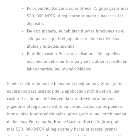
Por ejemplo, Rotate Casino ofrece 75 giros gratis más
$20, 000 MXN al registrarte sumado a hacer tu 1er
depósito.
De esta manera, se habilitan nuevas funciones en el
sitio para os quais el jugador pruebe los diversos
títulos y entretenimientos.
El online casino Betsson es distinto” “de aquellas
más reconocidos en Europa y se ha abierto pasillo en
latinoamerica, incluyendo México.
Pueden incluir bonos de bienvenida mejorados y giros gratis
exclusivos para usuarios de la application móvil del on line
casino. Los bonos de bienvenida son ofrecidos a nuevos
jugadores al registrarse sobre un casino. Estos bonos pueden
inmiscuirse fondos adicionales, giros gratis o una combinación
de los dos. Por ejemplo, Rotate Casino ofrece 75 giros gratis
más $20, 000 MXN al registrarte y hacer tu special primer