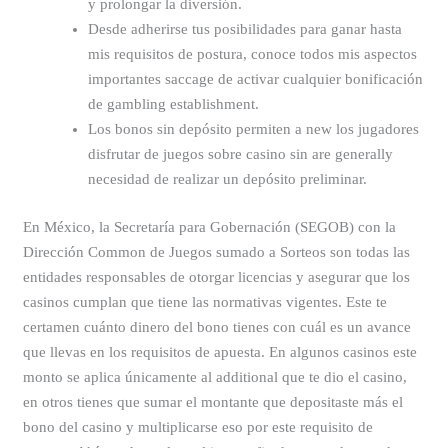
y prolongar la diversión.
Desde adherirse tus posibilidades para ganar hasta
mis requisitos de postura, conoce todos mis aspectos
importantes saccage de activar cualquier bonificación
de gambling establishment.
Los bonos sin depósito permiten a new los jugadores
disfrutar de juegos sobre casino sin are generally
necesidad de realizar un depósito preliminar.
En México, la Secretaría para Gobernación (SEGOB) con la
Dirección Common de Juegos sumado a Sorteos son todas las
entidades responsables de otorgar licencias y asegurar que los
casinos cumplan que tiene las normativas vigentes. Este te
certamen cuánto dinero del bono tienes con cuál es un avance
que llevas en los requisitos de apuesta. En algunos casinos este
monto se aplica únicamente al additional que te dio el casino,
en otros tienes que sumar el montante que depositaste más el
bono del casino y multiplicarse eso por este requisito de