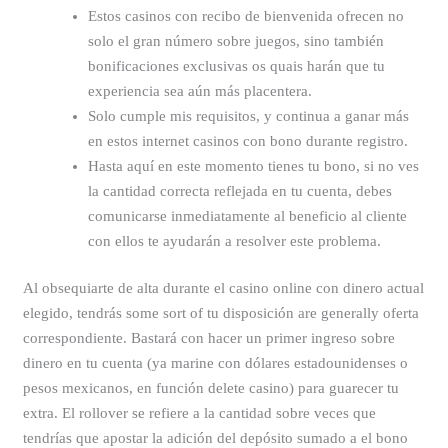
Estos casinos con recibo de bienvenida ofrecen no
solo el gran número sobre juegos, sino también
bonificaciones exclusivas os quais harán que tu
experiencia sea aún más placentera.
Solo cumple mis requisitos, y continua a ganar más
en estos internet casinos con bono durante registro.
Hasta aquí en este momento tienes tu bono, si no ves
la cantidad correcta reflejada en tu cuenta, debes
comunicarse inmediatamente al beneficio al cliente
con ellos te ayudarán a resolver este problema.
Al obsequiarte de alta durante el casino online con dinero actual
elegido, tendrás some sort of tu disposición are generally oferta
correspondiente. Bastará con hacer un primer ingreso sobre
dinero en tu cuenta (ya marine con dólares estadounidenses o
pesos mexicanos, en función delete casino) para guarecer tu
extra. El rollover se refiere a la cantidad sobre veces que
tendrías que apostar la adición del depósito sumado a el bono