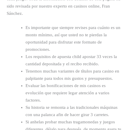
sido revisada por nuestro experto en casinos online, Fran
Sánchez.
Es importante que siempre revises para cuánto es un
monto mínimo, así que usted no te pierdas la
oportunidad para disfrutar este formato de
promociones.
Los requisitos de apuesta child apostar 33 veces la
cantidad depositada y el recibo recibido.
Tenemos muchas variantes de títulos para casino en
palpitante para todos mis gustos y presupuestos.
Evaluar las bonificaciones de mis casinos es
evolución que requiere legar atención a varios
factores.
Su historia se remonta a las tradicionales máquinas
con una palanca afin de hacer girar 3 carretes.
Si anhelas probar muchas tragamonedas y juegos
diferentes, déjalo para después, de momento gasta tu