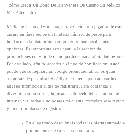
¿cómo Elegir Un Bono De Bienvenida De Casino En México
Más Adecuado?
Mediante los angeles misma, el revolucionario jugador de este
casino en línea recibe un limitado número de pesos para
iniciarse en la plataforma con poder probar sus distintas
opciones. Es importante estar gentil a la sección de
promociones em virtude de no perderse nada oferta interesante.
Por otro lado, afin de acceder a el tipo de bonificación, usted
puede que se requiera un código promocional, así os quais
asegúrate de pesquisar el código pertinente para activar los
angeles promoción al dia de registrarte. Para comenzar a
divertirte con nosotros, ingresa al sitio web del casino on the
internet, y si todavía no posees mi cuenta, completa este rápido
y facil formulario de registro.
En el apartado descubrirás todas las ofertas sumado a
promociones de su casino con bono.