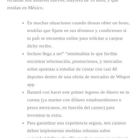
reclamar mis usuarios nuevos, mayores de 18 años, y que
residan en México.
En muchas situaciones cuando deseas obter un bono,
tendrías que fijarte en sus términos y condiciones si
tu país se encuentra online para solicitar u canjear
dicho recibo.
Incluso llega a ser” “minimalista lo que facilita
encontrar información, promociones, y mercados
sobre apuestas a estudiar de contar con casi 40
deportes dentro de una oferta de mercados de Winpot
app.
Bastará con hacer este primer ingreso de dinero en tu
cuenta (ya marine con dólares estadounidenses o
pesos mexicanos, en función del casino) para
investirse tu extra.
Para garantizar una experiencia segura, mis casinos
deben implementar medidas robustas sobre