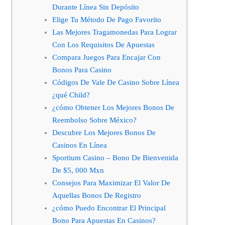
Durante Línea Sin Depósito
Elige Tu Método De Pago Favorito
Las Mejores Tragamonedas Para Lograr
Con Los Requisitos De Apuestas
Compara Juegos Para Encajar Con
Bonos Para Casino
Códigos De Vale De Casino Sobre Línea
¿qué Child?
¿cómo Obtener Los Mejores Bonos De
Reembolso Sobre México?
Descubre Los Mejores Bonos De
Casinos En Línea
Sportium Casino – Bono De Bienvenida
De $5, 000 Mxn
Consejos Para Maximizar El Valor De
Aquellas Bonos De Registro
¿cómo Puedo Encontrar El Principal
Bono Para Apuestas En Casinos?