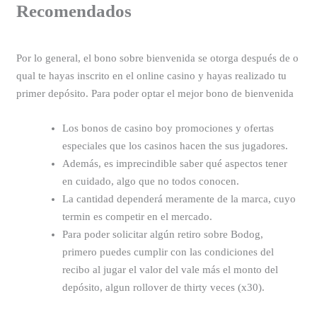
Recomendados
Por lo general, el bono sobre bienvenida se otorga después de o
qual te hayas inscrito en el online casino y hayas realizado tu
primer depósito. Para poder optar el mejor bono de bienvenida
Los bonos de casino boy promociones y ofertas
especiales que los casinos hacen the sus jugadores.
Además, es imprecindible saber qué aspectos tener
en cuidado, algo que no todos conocen.
La cantidad dependerá meramente de la marca, cuyo
termin es competir en el mercado.
Para poder solicitar algún retiro sobre Bodog,
primero puedes cumplir con las condiciones del
recibo al jugar el valor del vale más el monto del
depósito, algun rollover de thirty veces (x30).