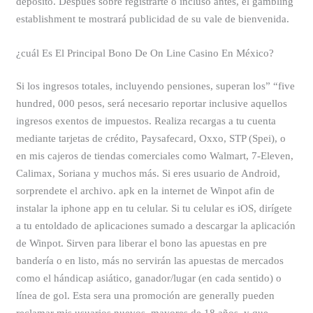
depósito. Después sobre registrarte o incluso antes, el gambling
establishment te mostrará publicidad de su vale de bienvenida.
¿cuál Es El Principal Bono De On Line Casino En México?
Si los ingresos totales, incluyendo pensiones, superan los” “five
hundred, 000 pesos, será necesario reportar inclusive aquellos
ingresos exentos de impuestos. Realiza recargas a tu cuenta
mediante tarjetas de crédito, Paysafecard, Oxxo, STP (Spei), o
en mis cajeros de tiendas comerciales como Walmart, 7-Eleven,
Calimax, Soriana y muchos más. Si eres usuario de Android,
sorprendete el archivo. apk en la internet de Winpot afin de
instalar la iphone app en tu celular. Si tu celular es iOS, dirígete
a tu entoldado de aplicaciones sumado a descargar la aplicación
de Winpot. Sirven para liberar el bono las apuestas en pre
bandería o en listo, más no servirán las apuestas de mercados
como el hándicap asiático, ganador/lugar (en cada sentido) o
línea de gol. Esta sera una promoción are generally pueden