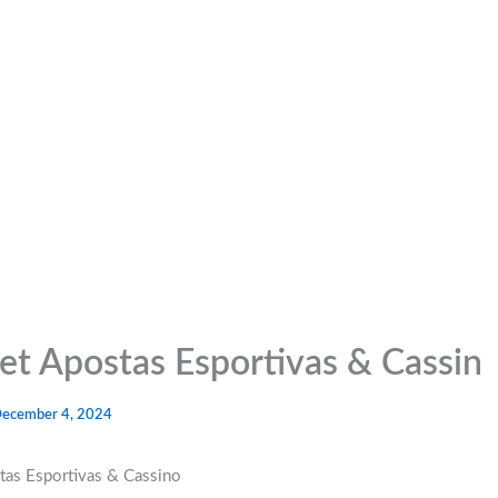
Home
Services
About Us
Contact Us
t Apostas Esportivas & Cassin
ecember 4, 2024
as Esportivas & Cassino