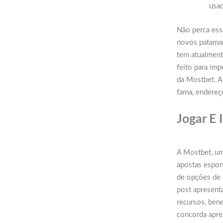
usa
Não perca ess
novos patamar
tem atualment
feito para im
da Mostbet. A
fama, endereç
Jogar E 
A Mostbet, um
apostas esport
de opções de a
post apresent
recursos, bene
concorda apre