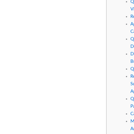
Q
V
R
A
C
Q
D
D
B
Q
R
S
A
Q
P
Ca
M
A