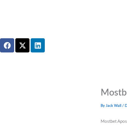
Skip
to
content
F
X
L
a
-
i
c
t
n
e
w
k
b
i
e
o
t
d
o
t
i
k
e
n
Mostbe
r
By
Jack Wall
/
D
Mostbet Apost