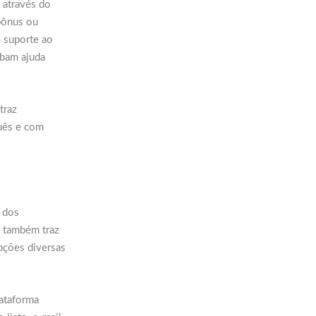
 através do
 bônus ou
e suporte ao
ebam ajuda
traz
uês e com
 dos
 também traz
pções diversas
ataforma