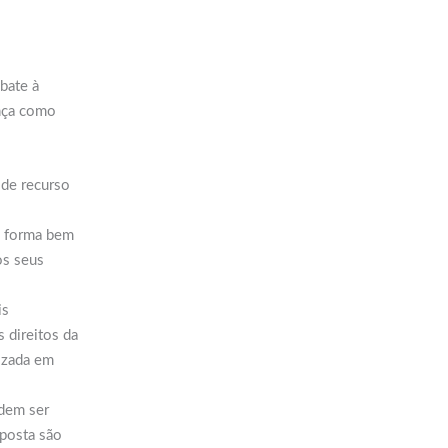
bate à
nça como
de recurso
a forma bem
os seus
is
 direitos da
lizada em
odem ser
aposta são