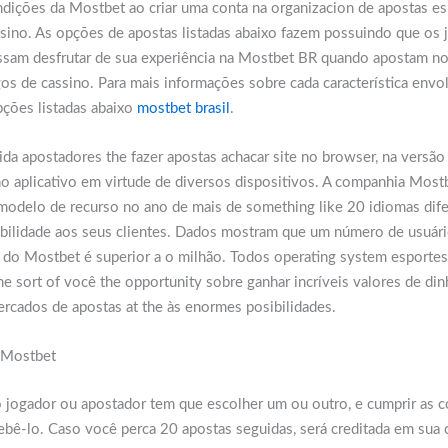
ndições da Mostbet ao criar uma conta na organizacion de apostas es
ssino. As opções de apostas listadas abaixo fazem possuindo que os 
ossam desfrutar de sua experiência na Mostbet BR quando apostam n
os de cassino. Para mais informações sobre cada característica envol
pções listadas abaixo
mostbet brasil
.
da apostadores the fazer apostas achacar site no browser, na versão
o aplicativo em virtude de diversos dispositivos. A companhia Mostb
modelo de recurso no ano de mais de something like 20 idiomas dife
sibilidade aos seus clientes. Dados mostram que um número de usuári
al do Mostbet é superior a o milhão. Todos operating system esporte
e sort of você the opportunity sobre ganhar incríveis valores de din
rcados de apostas at the às enormes posibilidades.
 Mostbet
o jogador ou apostador tem que escolher um ou outro, e cumprir as 
cebê-lo. Caso você perca 20 apostas seguidas, será creditada em sua