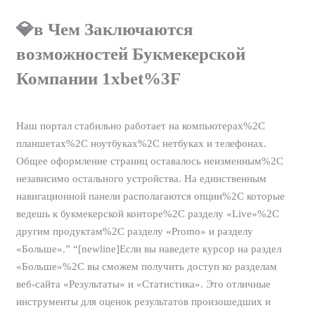
💎в Чем Заключаются
возможностей Букмекерской
Компании 1xbet%3F
Наш портал стабильно работает на компьютерах%2C
планшетах%2C ноутбуках%2C нетбуках и телефонах.
Общее оформление страниц оставалось неизменным%2C
независимо остального устройства. На единственным
навигационной панели располагаются опции%2C которые
ведешь к букмекерской конторе%2C разделу «Live»%2C
другим продуктам%2C разделу «Promo» и разделу
«Больше».” “[newline]Если вы наведете курсор на раздел
«Больше»%2C вы сможем получить доступ ко разделам
веб-сайта «Результаты» и «Статистика». Это отличные
инструменты для оценок результатов произошедших и