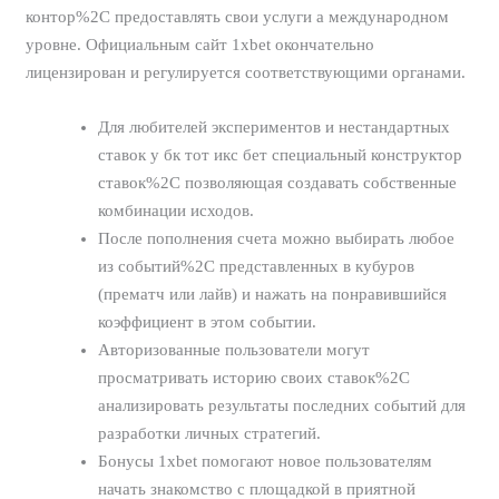
контор%2C предоставлять свои услуги а международном
уровне. Официальным сайт 1xbet окончательно
лицензирован и регулируется соответствующими органами.
Для любителей экспериментов и нестандартных
ставок у бк тот икс бет специальный конструктор
ставок%2C позволяющая создавать собственные
комбинации исходов.
После пополнения счета можно выбирать любое
из событий%2C представленных в кубуров
(прематч или лайв) и нажать на понравившийся
коэффициент в этом событии.
Авторизованные пользователи могут
просматривать историю своих ставок%2C
анализировать результаты последних событий для
разработки личных стратегий.
Бонусы 1xbet помогают новое пользователям
начать знакомство с площадкой в приятной