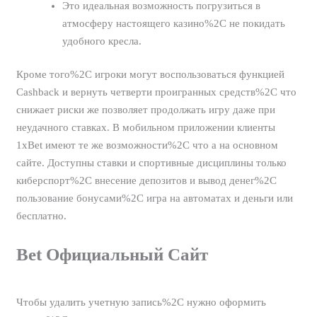
Это идеальная возможность погрузиться в
атмосферу настоящего казино%2C не покидать
удобного кресла.
Кроме того%2C игроки могут воспользоваться функцией
Cashback и вернуть четверти проигранных средств%2C что
снижает риски же позволяет продолжать игру даже при
неудачного ставках. В мобильном приложении клиенты
1xBet имеют те же возможности%2C что а на основном
сайте. Доступны ставки и спортивные дисциплины только
киберспорт%2C внесение депозитов и вывод денег%2C
пользование бонусами%2C игра на автоматах и деньги или
бесплатно.
Bet Официальный Сайт
Чтобы удалить учетную запись%2C нужно оформить