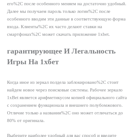
его%2C после особенного меняем на достаточно удобный.
Далее мы получаем пароль только логин%2C после
особенного вводим эти данные в соответствующую форма
входа. Клиенты%2C их часто делают ставки на
смартфонах%2C может скачать приложение 1xbet.
гарантирующее И Легальность
Игры На 1хбет
Когда иное из зеркал полдела заблокировано%2C стоит
найдем новое через поисковые системы. Рабочее зеркало
1xBet является арифметикусом копией официального сайта
с сохранением функционала и внешнего полубомжового.
Отличие только а названии%2C оно может отличаться до
80% от оригинала.
Выберите наиболее удобный для вас способ и введите