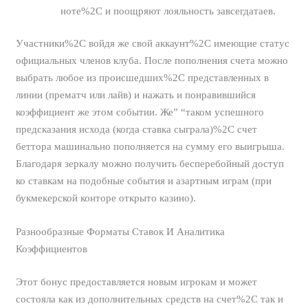
ноте%2C и поощряют лояльность завсегдатаев.
Участники%2C войдя же свой аккаунт%2C имеющие статус
официальных членов клуба. После пополнения счета можно
выбрать любое из происшедших%2C представленных в
линии (прематч или лайв) и нажать и понравившийся
коэффициент же этом событии. Же” “таком успешного
предсказания исхода (когда ставка сыграла)%2C счет
беттора машинально пополняется на сумму его выигрыша.
Благодаря зеркалу можно получить бесперебойный доступ
ко ставкам на подобные события и азартным играм (при
букмекерской конторе открыто казино).
Разнообразные Форматы Ставок И Аналитика
Коэффициентов
Этот бонус предоставляется новым игрокам и может
состояла как из дополнительных средств на счет%2C так и