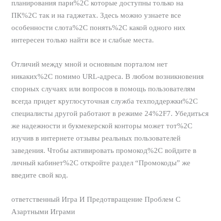
планирования пари%2C которые доступны только на
ПК%2C так и на гаджетах. Здесь можно узнаете все
особенности слота%2C понять%2C какой одного них
интересен только найти все и слабые места.
Отличий между мной и основным порталом нет
никаких%2C помимо URL-адреса. В любом возникновения
спорных случаях или вопросов в помощь пользователям
всегда придет круглосуточная служба техподдержки%2C
специалисты другой работают в режиме 24%2F7. Убедиться
же надежности и букмекерской конторы может тот%2C
изучив в интернете отзывы реальных пользователей
заведения. Чтобы активировать промокод%2C войдите в
личный кабинет%2C откройте раздел “Промокоды” же
введите свой код.
ответственный Игра И Предотвращение Проблем С
Азартными Играми