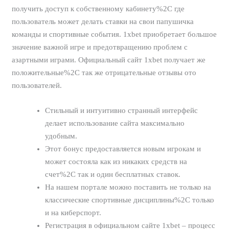
получить доступ к собственному кабинету%2C где
пользователь может делать ставки на свои папушичка
команды и спортивные события. 1xbet приобретает большое
значение важной игре и предотвращению проблем с
азартными играми. Официальный сайт 1xbet получает же
положительные%2C так же отрицательные отзывы ото
пользователей.
Стильный и интуитивно странный интерфейс
делает использование сайта максимально
удобным.
Этот бонус предоставляется новым игрокам и
может состояла как из никаких средств на
счет%2C так и один бесплатных ставок.
На нашем портале можно поставить не только на
классические спортивные дисциплины%2C только
и на киберспорт.
Регистрация в официальном сайте 1xbet – процесс