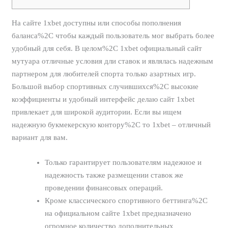
На сайте 1xbet доступны или способы пополнения
баланса%2C чтобы каждый пользователь мог выбрать более
удобный для себя. В целом%2C 1xbet официальный сайт
мутуара отличные условия дли ставок и являлась надежным
партнером для любителей спорта только азартных игр.
Большой выбор спортивных случившихся%2C высокие
коэффициенты и удобный интерфейс делаю сайт 1xbet
привлекает для широкой аудитории. Если вы ищем
надежную букмекерскую контору%2C то 1xbet – отличный
вариант для вам.
Только гарантирует пользователям надежное и
надежность также размещении ставок же
проведении финансовых операций.
Кроме классического спортивного беттинга%2C
на официальном сайте 1xbet предназначено
огромное количество дополнительных