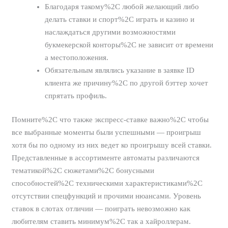
Благодаря такому%2C любой желающий либо
делать ставки и спорт%2C играть и казино и
наслаждаться другими возможностями
букмекерской конторы%2C не зависит от времени
а местоположения.
Обязательным являлись указание в заявке ID
клиента же причину%2C по другой бэттер хочет
спрятать профиль.
Помните%2C что также экспресс-ставке важно%2C чтобы
все выбранные моменты были успешными — проигрыш
хотя бы по одному из них ведет ко проигрышу всей ставки.
Представленные в ассортименте автоматы различаются
тематикой%2C сюжетами%2C бонусными
способностей%2C техническими характеристиками%2C
отсутствии спецфункций и прочими нюансами. Уровень
ставок в слотах отличии — поиграть невозможно как
любителям ставить минимум%2C так а хайроллерам.