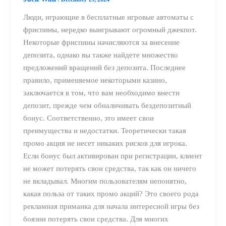
Люди, играющие в бесплатные игровые автоматы с
фриспины, нередко выигрывают огромный джекпот.
Некоторые фриспины начисляются за внесение
депозита, однако вы также найдете множество
предложений вращений без депозита. Последнее
правило, применяемое некоторыми казино,
заключается в том, что вам необходимо внести
депозит, прежде чем обналичивать бездепозитный
бонус. Соответственно, это имеет свои
преимущества и недостатки. Теоретически такая
промо акция не несет никаких рисков для игрока.
Если бонус был активирован при регистрации, клиент
не может потерять свои средства, так как он ничего
не вкладывал. Многим пользователям непонятно,
какая польза от таких промо акций? Это своего рода
рекламная приманка для начала интересной игры без
боязни потерять свои средства. Для многих