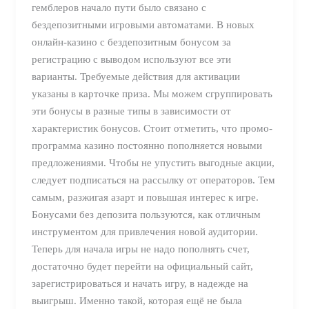
гемблеров начало пути было связано с
бездепозитными игровыми автоматами. В новых
онлайн-казино с бездепозитным бонусом за
регистрацию с выводом используют все эти
варианты. Требуемые действия для активации
указаны в карточке приза. Мы можем сгруппировать
эти бонусы в разные типы в зависимости от
характеристик бонусов. Стоит отметить, что промо-
программа казино постоянно пополняется новыми
предложениями. Чтобы не упустить выгодные акции,
следует подписаться на рассылку от операторов. Тем
самым, разжигая азарт и повышая интерес к игре.
Бонусами без депозита пользуются, как отличным
инструментом для привлечения новой аудитории.
Теперь для начала игры не надо пополнять счет,
достаточно будет перейти на официальный сайт,
зарегистрироваться и начать игру, в надежде на
выигрыш. Именно такой, которая ещё не была