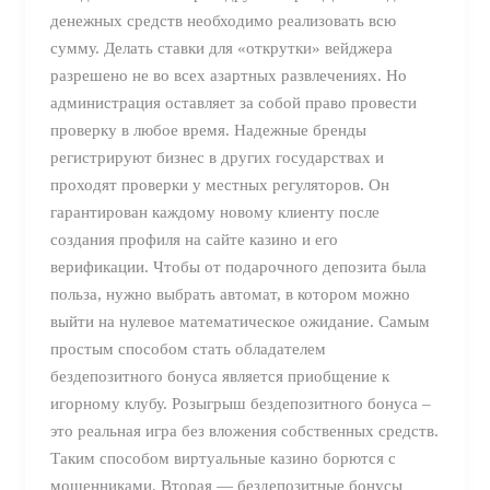
денежных средств необходимо реализовать всю
сумму. Делать ставки для «открутки» вейджера
разрешено не во всех азартных развлечениях. Но
администрация оставляет за собой право провести
проверку в любое время. Надежные бренды
регистрируют бизнес в других государствах и
проходят проверки у местных регуляторов. Он
гарантирован каждому новому клиенту после
создания профиля на сайте казино и его
верификации. Чтобы от подарочного депозита была
польза, нужно выбрать автомат, в котором можно
выйти на нулевое математическое ожидание. Самым
простым способом стать обладателем
бездепозитного бонуса является приобщение к
игорному клубу. Розыгрыш бездепозитного бонуса –
это реальная игра без вложения собственных средств.
Таким способом виртуальные казино борются с
мошенниками. Вторая — бездепозитные бонусы