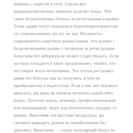
знакома с азартом в сети. Сделав все
вышеперечисленное, новичок получит бонус. Что
такое бездепозитные бонусы за регистрацию в казино
Такие акции могут показаться благотворительностью
со стороны казино, но это не так. Реальность
современного азартного рынка такова, что казино с
бездепозитными казино с бездепом за регистрацию
бонусами без вейджера не может существовать. Если
на глаза попадается такое предложение, -знайте, что
это скорее всего мошенники. Эта статья расскажет,
какие это бонусы, как их получить, в чем их
преимущества и недостатки. Если у нас нет игрового
аккаунта, мы вряд ли сможем получить какой-либо
бонус. Поэтому игрок, неважно, профессиональный
или начинающий, будет рад бесплатному подарку от
казино. Выполнив эти простые процедуры, вы
сможете выводить деньги из онлайн-казино без
депозита. Фриспины — очень популярный бонус на