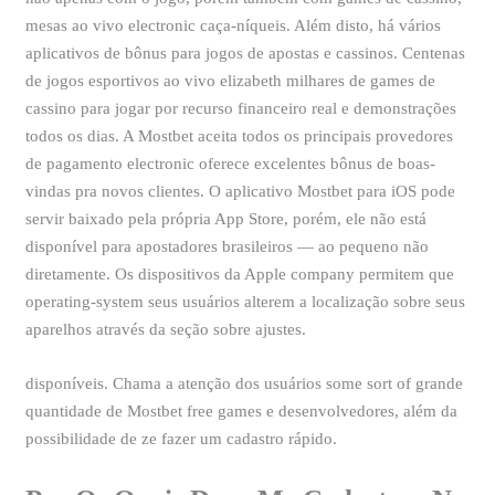
mesas ao vivo electronic caça-níqueis. Além disto, há vários
aplicativos de bônus para jogos de apostas e cassinos. Centenas
de jogos esportivos ao vivo elizabeth milhares de games de
cassino para jogar por recurso financeiro real e demonstrações
todos os dias. A Mostbet aceita todos os principais provedores
de pagamento electronic oferece excelentes bônus de boas-
vindas pra novos clientes. O aplicativo Mostbet para iOS pode
servir baixado pela própria App Store, porém, ele não está
disponível para apostadores brasileiros — ao pequeno não
diretamente. Os dispositivos da Apple company permitem que
operating-system seus usuários alterem a localização sobre seus
aparelhos através da seção sobre ajustes.
disponíveis. Chama a atenção dos usuários some sort of grande
quantidade de Mostbet free games e desenvolvedores, além da
possibilidade de ze fazer um cadastro rápido.