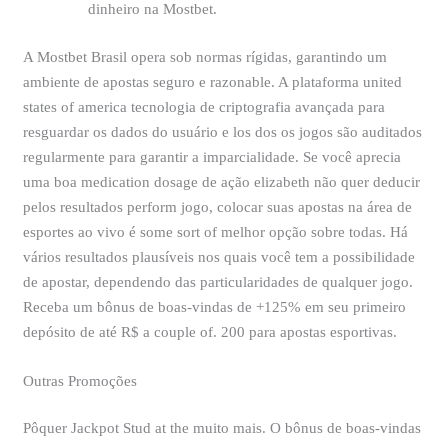
dinheiro na Mostbet.
A Mostbet Brasil opera sob normas rígidas, garantindo um
ambiente de apostas seguro e razonable. A plataforma united
states of america tecnologia de criptografia avançada para
resguardar os dados do usuário e los dos os jogos são auditados
regularmente para garantir a imparcialidade. Se você aprecia
uma boa medication dosage de ação elizabeth não quer deducir
pelos resultados perform jogo, colocar suas apostas na área de
esportes ao vivo é some sort of melhor opção sobre todas. Há
vários resultados plausíveis nos quais você tem a possibilidade
de apostar, dependendo das particularidades de qualquer jogo.
Receba um bônus de boas-vindas de +125% em seu primeiro
depósito de até R$ a couple of. 200 para apostas esportivas.
Outras Promoções
Pôquer Jackpot Stud at the muito mais. O bônus de boas-vindas