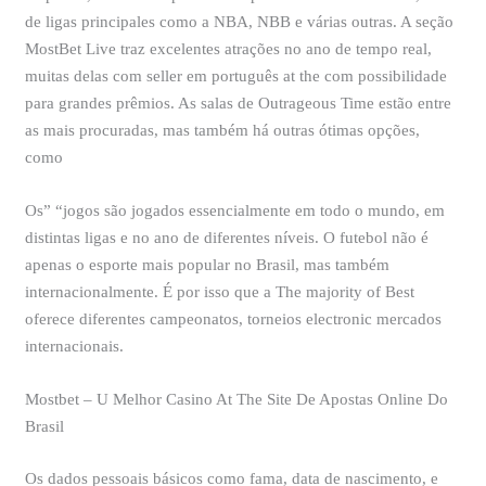
de ligas principales como a NBA, NBB e várias outras. A seção
MostBet Live traz excelentes atrações no ano de tempo real,
muitas delas com seller em português at the com possibilidade
para grandes prêmios. As salas de Outrageous Time estão entre
as mais procuradas, mas também há outras ótimas opções,
como
Os” “jogos são jogados essencialmente em todo o mundo, em
distintas ligas e no ano de diferentes níveis. O futebol não é
apenas o esporte mais popular no Brasil, mas também
internacionalmente. É por isso que a The majority of Best
oferece diferentes campeonatos, torneios electronic mercados
internacionais.
Mostbet – U Melhor Casino At The Site De Apostas Online Do
Brasil
Os dados pessoais básicos como fama, data de nascimento, e