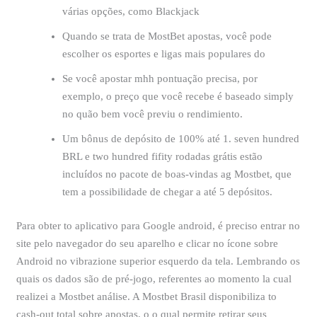
várias opções, como Blackjack
Quando se trata de MostBet apostas, você pode
escolher os esportes e ligas mais populares do
Se você apostar mhh pontuação precisa, por
exemplo, o preço que você recebe é baseado simply
no quão bem você previu o rendimiento.
Um bônus de depósito de 100% até 1. seven hundred
BRL e two hundred fifity rodadas grátis estão
incluídos no pacote de boas-vindas ag Mostbet, que
tem a possibilidade de chegar a até 5 depósitos.
Para obter to aplicativo para Google android, é preciso entrar no
site pelo navegador do seu aparelho e clicar no ícone sobre
Android no vibrazione superior esquerdo da tela. Lembrando os
quais os dados são de pré-jogo, referentes ao momento la cual
realizei a Mostbet análise. A Mostbet Brasil disponibiliza to
cash-out total sobre apostas, o o qual permite retirar seus