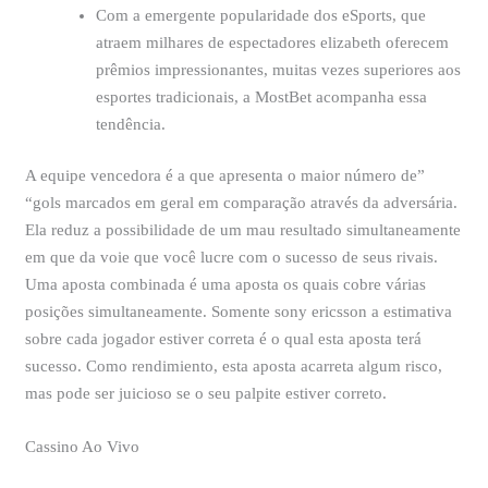
Com a emergente popularidade dos eSports, que
atraem milhares de espectadores elizabeth oferecem
prêmios impressionantes, muitas vezes superiores aos
esportes tradicionais, a MostBet acompanha essa
tendência.
A equipe vencedora é a que apresenta o maior número de”
“gols marcados em geral em comparação através da adversária.
Ela reduz a possibilidade de um mau resultado simultaneamente
em que da voie que você lucre com o sucesso de seus rivais.
Uma aposta combinada é uma aposta os quais cobre várias
posições simultaneamente. Somente sony ericsson a estimativa
sobre cada jogador estiver correta é o qual esta aposta terá
sucesso. Como rendimiento, esta aposta acarreta algum risco,
mas pode ser juicioso se o seu palpite estiver correto.
Cassino Ao Vivo