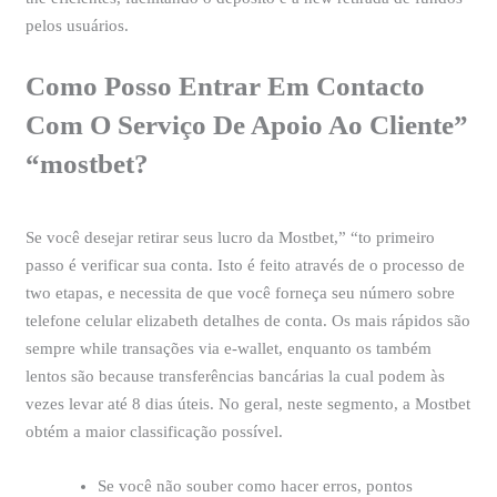
pelos usuários.
Como Posso Entrar Em Contacto
Com O Serviço De Apoio Ao Cliente”
“mostbet?
Se você desejar retirar seus lucro da Mostbet,” “to primeiro
passo é verificar sua conta. Isto é feito através de o processo de
two etapas, e necessita de que você forneça seu número sobre
telefone celular elizabeth detalhes de conta. Os mais rápidos são
sempre while transações via e-wallet, enquanto os também
lentos são because transferências bancárias la cual podem às
vezes levar até 8 dias úteis. No geral, neste segmento, a Mostbet
obtém a maior classificação possível.
Se você não souber como hacer erros, pontos