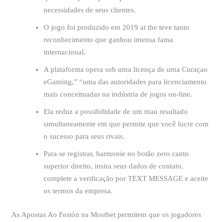
necessidades de seus clientes.
O jogo foi produzido em 2019 at the teve tanto
reconhecimento que ganhou imensa fama
internacional.
A plataforma opera sob uma licença de uma Curaçao
eGaming,” “uma das autoridades para licenciamento
mais conceituadas na indústria de jogos on-line.
Ela reduz a possibilidade de um mau resultado
simultaneamente em que permite que você lucre com
o sucesso para seus rivais.
Para se registrar, harmonie no botão zero canto
superior direito, insira seus dados de contato,
complete a verificação por TEXT MESSAGE e aceite
os termos da empresa.
As Apostas Ao Festón na Mostbet permitem que os jogadores