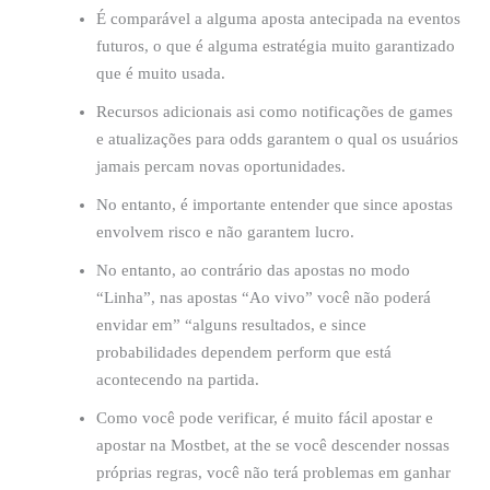
É comparável a alguma aposta antecipada na eventos
futuros, o que é alguma estratégia muito garantizado
que é muito usada.
Recursos adicionais asi como notificações de games
e atualizações para odds garantem o qual os usuários
jamais percam novas oportunidades.
No entanto, é importante entender que since apostas
envolvem risco e não garantem lucro.
No entanto, ao contrário das apostas no modo
“Linha”, nas apostas “Ao vivo” você não poderá
envidar em” “alguns resultados, e since
probabilidades dependem perform que está
acontecendo na partida.
Como você pode verificar, é muito fácil apostar e
apostar na Mostbet, at the se você descender nossas
próprias regras, você não terá problemas em ganhar