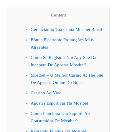
Content
Gerenciando Tua Conta Mostbet Brasil
Bônus Electronic Promoções Mais
Atraentes
Como Se Registrar Not Any Site Da
Incapere De Apostas Mostbet?
Mostbet – U Melhor Casino At The Site
De Apostas Online Do Brasil
Cassino Ao Vivo
Apostas Esportivas Na Mostbet
Como Funciona Um Suporte Ao
Consumidor De Mostbet?
Retirando Fundos Do Mostbet