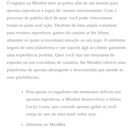
O registro na Mostbet abre as portas afin de um mundo para
apostas esportivas e jogos de cassino emocionantes. Com 1
processo de padrón fácil de usar, você pode velocemente
tornar-se parte weil ação. Desfrute de uma ampla variedade
para eventos esportivos, games de cassino at the bônus
atraentes os quais acrescentam emoção ao seu jogo. O ambiente
seguro de uma plataforma e um suporte ágil ao cliente garantem
uma experiência perfeita. Quer você seja um entusiasta de
esportes ou um concubina de cassinos, the Mostbet oferece uma
plataforma de apostas abrangente e descontraída que atende às
suas preferências.
Para apoiar os jogadores em momentos difíceis nas
apostas esportivas, a Mostbet desenvolveu o bônus
Lucky Loser, que concede apostas grátis se você
esteja no ano de uma maré sobre azar.
diferente no MostBet.