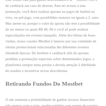
de cashback em caso de derrota. Para ter acesso a esta
promoção, você deve realizar apostas na jogos de futebol ao
vivo, ou pré-jogo, com possibilities maiores ou iguais a 2. zero.
Mas atente-se, porque o valor da aposta não tem a possibilidade
de ser menor os quais R$ 40, 00 e você só pode realizar
especulações em eventos tranquilo. Além dos bônus de boas-
vindas, nosso cassino Mostbet é famoso por sua variedade de
ofertas promocionais relacionadas the diferentes eventos
elizabeth épocas. De freebets e cashback afin de apostas
perdidas a promoções especiais sobre determinados jogos, a
plataforma sempre tenta prestar a devida atenção à fidelidade
do usuário e incentivar novas descobertas.
Retirando Fundos Do Mostbet
O site aumenta a probabilidade de ganhar recurso financeiro
não apenas com o jogo, porém também com games de cassino,