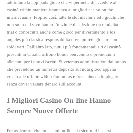
addirittura la app pada gioco che vi permette di accedere al
casinò within maniera istantanea ai migliori casinò on the
internet aams. Proprio così, tutte le slot machine ed i giochi che
non sono dal vivo hanno l’opzione di selezione tra modalità
trial o conosciuta anche come gioco per divertimento e los
angeles più classica responsabilità dove potrete giocare con
soldi veri. Dall’altro lato, tutti i più fondamentali siti di casinò
presenti in Croatia offrono bonus benvenuto e promozioni
allettanti per i nuovi iscritti. Si veterans administration dai bonus
che prevedono un minestra deposito sul nota gioco appena
creato alle offerte within fun bonus e free spins da impiegare
senza dover versare denaro sull’account.
I Migliori Casino On-line Hanno
Sempre Nuove Offerte
Per assicurarti che un casinò on-line sia sicuro, ti basterà