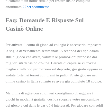
nickname u un nome fittizio per restare inside completo
anonimato
22bet scommesse
.
Faq: Domande E Risposte Sul
Casinò Online
Per attivare il conto di gioco ad collegio è necessario impostare
la soglia di versamento settimanale. A seconda del tipo dalam
stile di gioco che avete, valutate le promozioni proposée dai
migliori siti di casino on-line. Cercate di capire se vi trovate
meglio sfruttando promozioni sul deposito, giri gratis oppure se
andate forte nei tornei con premi in palio. Potete giocare nei
online casino in Italia soltanto se avete già compiuto 18 codice.
Ma prima di agire con soldi veri consigliamo di saggiare i
giochi in modalità gratuita, così da scoprire votre meccaniche
del gioco a cui dans le cas où è interessati. Per giocare con soldi