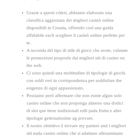
Grazie a questi criteri, abbiamo elaborato una
classifica aggiornata dei migliori casinò online
disponibili in Croatia, offrendo così una guida
affidabile each scegliere il casinò online perfetto per
te.
A seconda del tipo di stile di gioco che avete, valutate
le promozioni proposée dai migliori siti di casino on
the web.
Ci sono quindi una moltitudine di tipologie di giochi
con soldi veri in corrispondenza per soddisfare the
esigenze di ogni appassionato.
Possiamo però affermare che non esiste algun solo
casino online che non proponga almeno una dodici
di slot que tiene tradizionali rulli pada frutta e altre
tipologie gettonatissime ag provare.
Il nostro obiettivo è trovare my partner and i migliori
siti pada casino online che si adattano allesammans