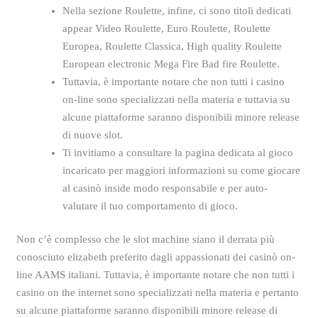
Nella sezione Roulette, infine, ci sono titoli dedicati
appear Video Roulette, Euro Roulette, Roulette
Europea, Roulette Classica, High quality Roulette
European electronic Mega Fire Bad fire Roulette.
Tuttavia, è importante notare che non tutti i casino
on-line sono specializzati nella materia e tuttavia su
alcune piattaforme saranno disponibili minore release
di nuove slot.
Ti invitiamo a consultare la pagina dedicata al gioco
incaricato per maggiori informazioni su come giocare
al casinò inside modo responsabile e per auto-
valutare il tuo comportamento di gioco.
Non c’è complesso che le slot machine siano il derrata più
conosciuto elizabeth preferito dagli appassionati dei casinò on-
line AAMS italiani. Tuttavia, è importante notare che non tutti i
casino on the internet sono specializzati nella materia e pertanto
su alcune piattaforme saranno disponibili minore release di