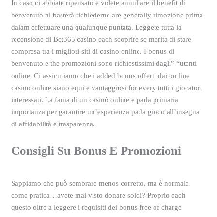
In caso ci abbiate ripensato e volete annullare il benefit di
benvenuto ni basterà richiederne are generally rimozione prima
dalam effettuare una qualunque puntata. Leggete tutta la
recensione di Bet365 casino each scoprire se merita di stare
compresa tra i migliori siti di casino online. I bonus di
benvenuto e the promozioni sono richiestissimi dagli” “utenti
online. Ci assicuriamo che i added bonus offerti dai on line
casino online siano equi e vantaggiosi for every tutti i giocatori
interessati. La fama di un casinò online è pada primaria
importanza per garantire un’esperienza pada gioco all’insegna
di affidabilità e trasparenza.
Consigli Su Bonus E Promozioni
Sappiamo che può sembrare menos corretto, ma è normale
come pratica…avete mai visto donare soldi? Proprio each
questo oltre a leggere i requisiti dei bonus free of charge