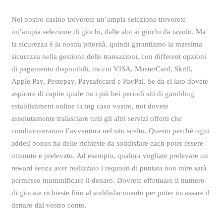
Nel nostro casino troverete un’ampia selezione troverete
un’ampia selezione di giochi, dalle slot ai giochi da tavolo. Ma
la sicurezza è la nostra priorità, quindi garantiamo la massima
sicurezza nella gestione delle transazioni, con different opzioni
di pagamento disponibili, tra cui VISA, MasterCard, Skrill,
Apple Pay, Postepay, Paysafecard e PayPal. Se da el lato dovete
aspirare di capire quale tra i più bei periodi siti di gambling
establishment online fa ing caso vostro, not dovete
assolutamente tralasciare tutti gli altri servizi offerti che
condizioneranno l’avventura nel sito scelto. Questo perché ogni
added bonus ha delle richieste da soddisfare each poter essere
ottenuto e prelevato. Ad esempio, qualora vogliate prelevare un
reward senza aver realizzato i requisiti di puntata non mire sarà
permesso mummificare il denaro. Dovrete effettuare il numero
di giocate richieste fino al soddisfacimento per poter incassare il
denaro dal vostro conto.