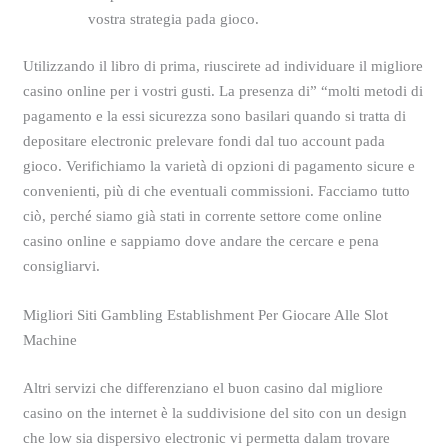
vostra strategia pada gioco.
Utilizzando il libro di prima, riuscirete ad individuare il migliore
casino online per i vostri gusti. La presenza di” “molti metodi di
pagamento e la essi sicurezza sono basilari quando si tratta di
depositare electronic prelevare fondi dal tuo account pada
gioco. Verifichiamo la varietà di opzioni di pagamento sicure e
convenienti, più di che eventuali commissioni. Facciamo tutto
ciò, perché siamo già stati in corrente settore come online
casino online e sappiamo dove andare the cercare e pena
consigliarvi.
Migliori Siti Gambling Establishment Per Giocare Alle Slot
Machine
Altri servizi che differenziano el buon casino dal migliore
casino on the internet è la suddivisione del sito con un design
che low sia dispersivo electronic vi permetta dalam trovare