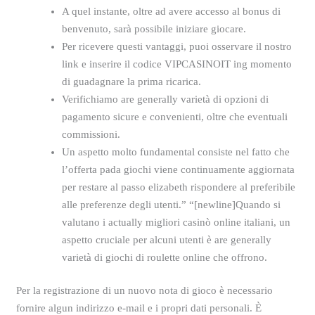
A quel instante, oltre ad avere accesso al bonus di
benvenuto, sarà possibile iniziare giocare.
Per ricevere questi vantaggi, puoi osservare il nostro
link e inserire il codice VIPCASINOIT ing momento
di guadagnare la prima ricarica.
Verifichiamo are generally varietà di opzioni di
pagamento sicure e convenienti, oltre che eventuali
commissioni.
Un aspetto molto fundamental consiste nel fatto che
l’offerta pada giochi viene continuamente aggiornata
per restare al passo elizabeth rispondere al preferibile
alle preferenze degli utenti.” “[newline]Quando si
valutano i actually migliori casinò online italiani, un
aspetto cruciale per alcuni utenti è are generally
varietà di giochi di roulette online che offrono.
Per la registrazione di un nuovo nota di gioco è necessario
fornire algun indirizzo e-mail e i propri dati personali. È