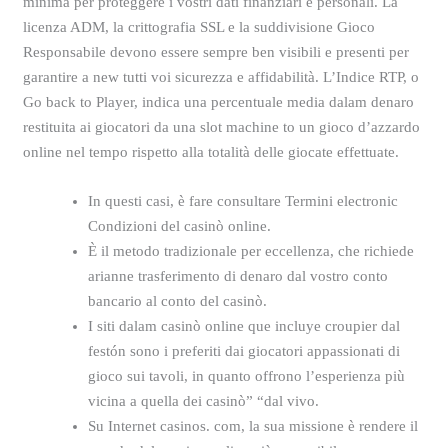
minima per proteggere i vostri dati finanziari e personali. La
licenza ADM, la crittografia SSL e la suddivisione Gioco
Responsabile devono essere sempre ben visibili e presenti per
garantire a new tutti voi sicurezza e affidabilità. L’Indice RTP, o
Go back to Player, indica una percentuale media dalam denaro
restituita ai giocatori da una slot machine to un gioco d’azzardo
online nel tempo rispetto alla totalità delle giocate effettuate.
In questi casi, è fare consultare Termini electronic
Condizioni del casinò online.
È il metodo tradizionale per eccellenza, che richiede
arianne trasferimento di denaro dal vostro conto
bancario al conto del casinò.
I siti dalam casinò online que incluye croupier dal
festón sono i preferiti dai giocatori appassionati di
gioco sui tavoli, in quanto offrono l’esperienza più
vicina a quella dei casinò” “dal vivo.
Su Internet casinos. com, la sua missione è rendere il