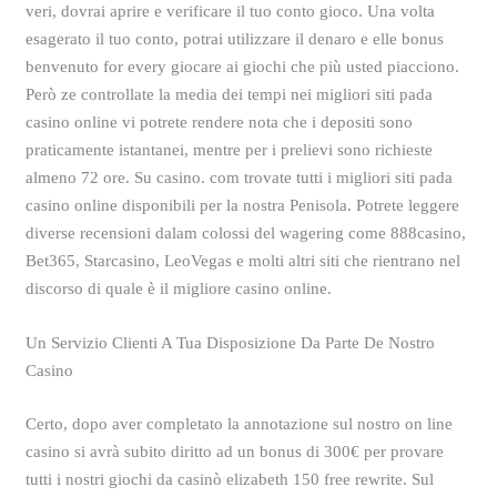
veri, dovrai aprire e verificare il tuo conto gioco. Una volta
esagerato il tuo conto, potrai utilizzare il denaro e elle bonus
benvenuto for every giocare ai giochi che più usted piacciono.
Però ze controllate la media dei tempi nei migliori siti pada
casino online vi potrete rendere nota che i depositi sono
praticamente istantanei, mentre per i prelievi sono richieste
almeno 72 ore. Su casino. com trovate tutti i migliori siti pada
casino online disponibili per la nostra Penisola. Potrete leggere
diverse recensioni dalam colossi del wagering come 888casino,
Bet365, Starcasino, LeoVegas e molti altri siti che rientrano nel
discorso di quale è il migliore casino online.
Un Servizio Clienti A Tua Disposizione Da Parte De Nostro
Casino
Certo, dopo aver completato la annotazione sul nostro on line
casino si avrà subito diritto ad un bonus di 300€ per provare
tutti i nostri giochi da casinò elizabeth 150 free rewrite. Sul