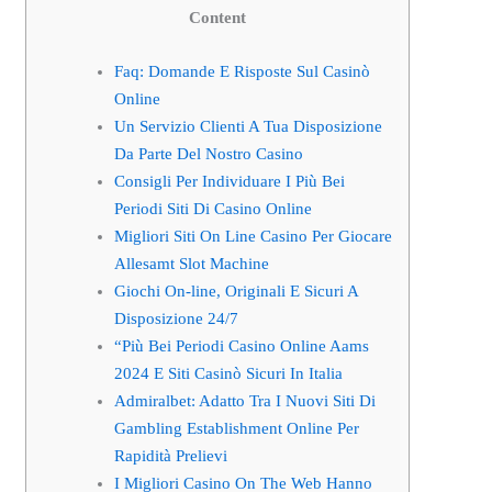
Content
Faq: Domande E Risposte Sul Casinò
Online
Un Servizio Clienti A Tua Disposizione
Da Parte Del Nostro Casino
Consigli Per Individuare I Più Bei
Periodi Siti Di Casino Online
Migliori Siti On Line Casino Per Giocare
Allesamt Slot Machine
Giochi On-line, Originali E Sicuri A
Disposizione 24/7
“Più Bei Periodi Casino Online Aams
2024 E Siti Casinò Sicuri In Italia
Admiralbet: Adatto Tra I Nuovi Siti Di
Gambling Establishment Online Per
Rapidità Prelievi
I Migliori Casino On The Web Hanno