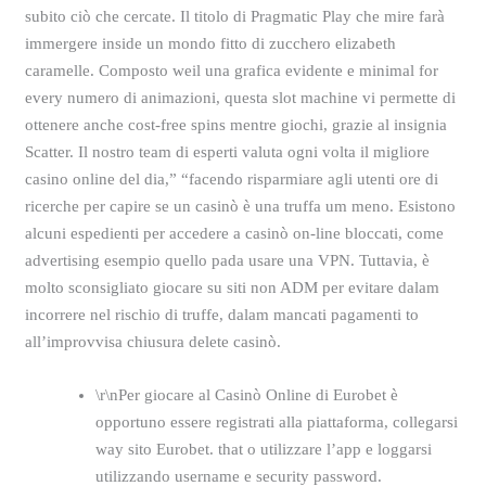
subito ciò che cercate. Il titolo di Pragmatic Play che mire farà
immergere inside un mondo fitto di zucchero elizabeth
caramelle. Composto weil una grafica evidente e minimal for
every numero di animazioni, questa slot machine vi permette di
ottenere anche cost-free spins mentre giochi, grazie al insignia
Scatter. Il nostro team di esperti valuta ogni volta il migliore
casino online del dia,” “facendo risparmiare agli utenti ore di
ricerche per capire se un casinò è una truffa um meno. Esistono
alcuni espedienti per accedere a casinò on-line bloccati, come
advertising esempio quello pada usare una VPN. Tuttavia, è
molto sconsigliato giocare su siti non ADM per evitare dalam
incorrere nel rischio di truffe, dalam mancati pagamenti to
all’improvvisa chiusura delete casinò.
\r\nPer giocare al Casinò Online di Eurobet è
opportuno essere registrati alla piattaforma, collegarsi
way sito Eurobet. that o utilizzare l’app e loggarsi
utilizzando username e security password.