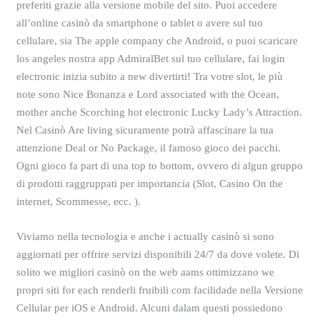
preferiti grazie alla versione mobile del sito. Puoi accedere
all’online casinò da smartphone o tablet o avere sul tuo
cellulare, sia The apple company che Android, o puoi scaricare
los angeles nostra app AdmiralBet sul tuo cellulare, fai login
electronic inizia subito a new divertirti! Tra votre slot, le più
note sono Nice Bonanza e Lord associated with the Ocean,
mother anche Scorching hot electronic Lucky Lady’s Attraction.
Nel Casinò Are living sicuramente potrà affascinare la tua
attenzione Deal or No Package, il famoso gioco dei pacchi.
Ogni gioco fa part di una top to bottom, ovvero di algun gruppo
di prodotti raggruppati per importancia (Slot, Casino On the
internet, Scommesse, ecc. ).
Viviamo nella tecnologia e anche i actually casinò si sono
aggiornati per offrire servizi disponibili 24/7 da dove volete. Di
solito we migliori casinò on the web aams ottimizzano we
propri siti for each renderli fruibili com facilidade nella Versione
Cellular per iOS e Android. Alcuni dalam questi possiedono