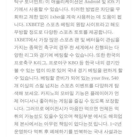
탁구 토너먼트: 이 애플리케이션은 Android 및 iOS 기
기에서 사용할 수 있습니다. 이러한 방법은 차단을 우
회하고 제한 없이 1xbet을 계속 사용하는 데 도움이 됩
니다. 1XBET은 스포츠 베팅의 원탑 사이트라고 해도
무방할 정도로 다양한 스포츠 토토를 제공합니다.
1XBET에서 가장 많은 스포츠 팬 및 베터들이 관심을
가지는 종목인 축구의 경우 전 세계에서 진행되는 다
양한 리그와 경기에 베팅할 수 있습니다. 또한 한국의
프로축구 K리그, 프로야구 KBO 등 한국 내의 경기만
볼 수 있는 탭이 따로 있어 국내 경기 베팅을 편하게 할
수 있습니다. 베팅할 준비가 되어 있는 your five, 540
개 이상의 스릴 넘치는 스포츠 이벤트를 다양하게 탐
색해 보세요. 카지노의 모바일 기능은 플레이어가 언
제 어디서나 좋아하는 게임을 즐길 수 있도록 보장합
니다. 그러므로 에이전시가 마음만 먹으면 언제든 먹
튀의 가능성도 있을수 있으며 책임부분 에서도 해외업
체 본사에서는 아무런 책임이 없다는것 입니다. 1~2년
운영하다 먹튀 후 폐쇄하기를 반복하는 국내 사설과는