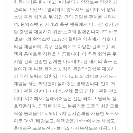
차원이 다른 회사이고 여러분의 개인정보는 안전하게
관리되고 있으니 염려하지 않으셔도 됩니다. 이 원엑
스벳 후원 협약은 두 기업 간의 긴밀한 관계를 나타내
며, 원엑스벳 전 세계의 축구 팬들에게 더 나은 경기 관
람 경험을 제공하기 위한 노력의 일환입니다. FC 바르
셀로나와 원엑스벳 1xBet의 협력은 양측에게 상호 이
익을 제공하며, 축구 팬들에게도 다양한 원엑스벳 혜
택과 흥미로운 경험을 제공합니다. 이 후원 협약은 두
기업 간의 긴밀한 관계를 나타내며, 전 세계의 축구 팬
들에게 더 나은 원엑스벳 경기 관람” “경험을 제공하
기 위한 노력의 일환입니다. 1xBet의 라이브 카지노는
게임을 하는 짜릿함이 살아있는 영역입니다. 단지 게
임에 관한 것만이 아니라, 전체 몰입 경험에 관한 것입
니다. 여기에서, 플레이어들은 전문 라이브 딜러와 상
호작용하며, 진정한 카지노 분위기를 그들의 화면으로
직접 불러옵니다. 오버워치 실시간배팅 가능한 토토사
이트 Top3 (배당높고, 혜택좋은) 1xbet에서는 새롭고
흥미로운 프로모션과 보너스가 지속적으로 제공되어,