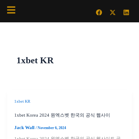
Skip
F
X
L
to
a
-
i
content
c
t
n
e
w
k
b
i
e
o
t
d
o
t
i
k
e
n
1xbet KR
r
1xbet KR
1xbet Korea 2024 원엑스벳 한국의 공식 웹사이
Jack Wall
/
November 6, 2024
1xbet Korea 2024 원엑스벳 한국의 공식 웹사이트 공