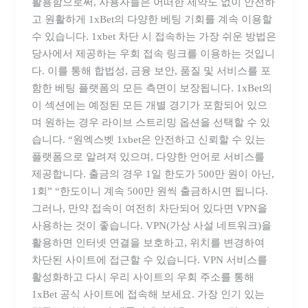
활용함으로써, 사용자들은 어떠한 제약도 없이 안전하
고 원활하게 1xBet의 다양한 베팅 기회를 계속 이용할
수 있습니다. 1xbet 차단 시 접속하는 가장 쉬운 방법은
당사에서 제공하는 우회 접속 링크를 이용하는 것입니
다. 이를 통해 합법성, 금융 보안, 품질 및 서비스를 포
함한 베팅 플랫폼의 모든 측면이 보장됩니다. 1xBet의
이 섹션에는 예정된 모든 개별 경기가 포함되어 있으
며 원하는 경우 라이브 스트리밍 옵션을 선택할 수 있
습니다. “원엑스벳 1xbet은 안전하고 신뢰할 수 있는
플랫폼으로 알려져 있으며, 다양한 언어로 서비스를
제공합니다. 출금의 경우 1일 한도가 500만 원이 아닌,
1회” “한도이니 계속 500만 원씩 출금하시면 됩니다.
그러나, 만약 접속이 여전히 차단되어 있다면 VPN을
사용하는 것이 좋습니다. VPN(가상 사설 네트워크)을
활용하면 인터넷 연결을 보호하고, 위치를 변경하여
차단된 사이트에 접근할 수 있습니다. VPN 서비스를
활성화하고 다시 우리 사이트의 우회 주소를 통해
1xBet 공식 사이트에 접속해 보세요. 가장 인기 있는