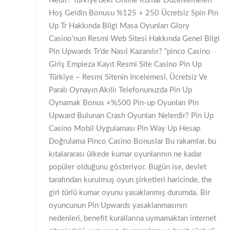
Nedir? Türkiye’deki Online Kumar Düzenlemeleri”
Hoş Geldin Bonusu %125 + 250 Ücretsiz Spin Pin
Up Tr Hakkında Bilgi Masa Oyunları Glory
Casino’nun Resmi Web Sitesi Hakkında Genel Bilgi
Pin Upwards Tr’de Nasıl Kazanılır? “pinco Casino
Giriş Empieza Kayıt Resmi Site Casino Pin Up
Türkiye – Resmi Sitenin Incelemesi, Ücretsiz Ve
Paralı Oynayın Akıllı Telefonunuzda Pin Up
Oynamak Bonus +%500 Pin-up Oyunları Pin
Upward Bulunan Crash Oyunları Nelerdir? Pin Up
Casino Mobil Uygulaması Pin Way Up Hesap
Doğrulama Pinco Casino Bonuslar Bu rakamlar, bu
kıtalararası ülkede kumar oyunlarının ne kadar
popüler olduğunu gösteriyor. Bugün ise, devlet
tarafından kurulmuş oyun şirketleri haricinde, the
girl türlü kumar oyunu yasaklanmış durumda. Bir
oyuncunun Pin Upwards yasaklanmasının
nedenleri, benefit kurallarına uymamaktan internet