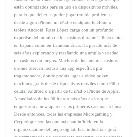
están optimizados para su uso en dispositivos móviles,
para lo que deberías poder jugar trouble problemas
desde algun iPhone, un iPad o cualquier teléfono o
tableta Android. Rosa López carga con un profundo
expertise del mundo de los casinos durante” “línea tanto
en España como en Latinoamérica. Ha pasado más de
seis años explorando y reseñando una amplia variedad
de casinos con juegos. Muchos de los mejores casinos
on-line ofrecen incluso una app específica pra
tragamonedas, donde podrás jugar a video poker
machines gratis desde dispositivos móviles como Pill o
celular Android o a partir de tu iPad o iPhone de Apple.
A mediados de los 90 fueron mis años en los que
empezaron a new aparecer los primeros casinos en línea.
Desde entonces, todas las empresas Microgaming y
Cryptologic son las que más han influido en la
organizzazione del juego digital. Esta industria siguió