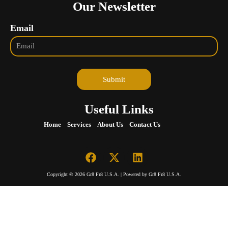
Our Newsletter
Email
Submit
Useful Links
Home
Services
About Us
Contact Us
F
X
L
a
-
i
c
t
n
Copyright © 2026 Gr8 Fr8 U.S.A. | Powered by Gr8 Fr8 U.S.A.
e
w
k
b
i
e
o
t
d
o
t
i
k
e
n