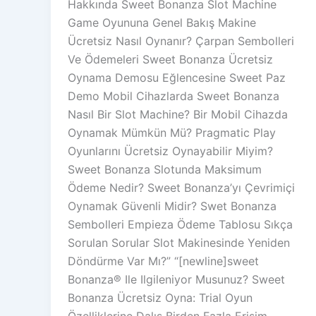
Hakkında Sweet Bonanza Slot Machine
Game Oyununa Genel Bakış Makine
Ücretsiz Nasıl Oynanır? Çarpan Sembolleri
Ve Ödemeleri Sweet Bonanza Ücretsiz
Oynama Demosu Eğlencesine Sweet Paz
Demo Mobil Cihazlarda Sweet Bonanza
Nasıl Bir Slot Machine? Bir Mobil Cihazda
Oynamak Mümkün Mü? Pragmatic Play
Oyunlarını Ücretsiz Oynayabilir Miyim?
Sweet Bonanza Slotunda Maksimum
Ödeme Nedir? Sweet Bonanza’yı Çevrimiçi
Oynamak Güvenli Midir? Swet Bonanza
Sembolleri Empieza Ödeme Tablosu Sıkça
Sorulan Sorular Slot Makinesinde Yeniden
Döndürme Var Mı?” “[newline]sweet
Bonanza® Ile Ilgileniyor Musunuz? Sweet
Bonanza Ücretsiz Oyna: Trial Oyun