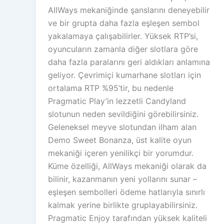
AllWays mekaniğinde şanslarını deneyebilir
ve bir grupta daha fazla eşleşen sembol
yakalamaya çalışabilirler. Yüksek RTP’si,
oyuncuların zamanla diğer slotlara göre
daha fazla paralarını geri aldıkları anlamına
geliyor. Çevrimiçi kumarhane slotları için
ortalama RTP %95’tir, bu nedenle
Pragmatic Play’in lezzetli Candyland
slotunun neden sevildiğini görebilirsiniz.
Geleneksel meyve slotundan ilham alan
Demo Sweet Bonanza, üst kalite oyun
mekaniği içeren yenilikçi bir yorumdur.
Küme özelliği, AllWays mekaniği olarak da
bilinir, kazanmanın yeni yollarını sunar –
eşleşen sembolleri ödeme hatlarıyla sınırlı
kalmak yerine birlikte gruplayabilirsiniz.
Pragmatic Enjoy tarafından yüksek kaliteli