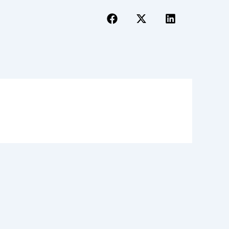
F
X
L
a
-
i
c
t
n
e
w
k
b
i
e
o
t
d
o
t
i
k
e
n
r