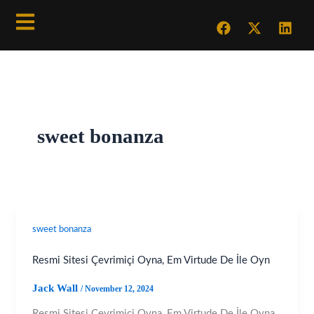
Skip
F
X
L
to
a
-
i
content
c
t
n
e
w
k
b
i
e
o
t
d
o
t
i
k
e
n
sweet bonanza
r
sweet bonanza
Resmi Sitesi Çevrimiçi Oyna, Em Virtude De İle Oyn
Jack Wall
/
November 12, 2024
Resmi Sitesi Çevrimiçi Oyna, Em Virtude De İle Oyna