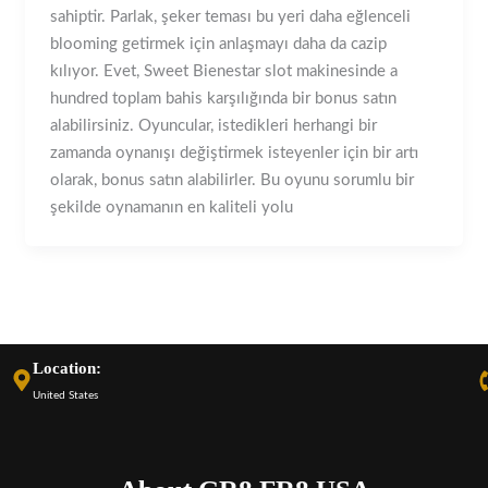
sahiptir. Parlak, şeker teması bu yeri daha eğlenceli
blooming getirmek için anlaşmayı daha da cazip
kılıyor. Evet, Sweet Bienestar slot makinesinde a
hundred toplam bahis karşılığında bir bonus satın
alabilirsiniz. Oyuncular, istedikleri herhangi bir
zamanda oynanışı değiştirmek isteyenler için bir artı
olarak, bonus satın alabilirler. Bu oyunu sorumlu bir
şekilde oynamanın en kaliteli yolu
Location:
United States