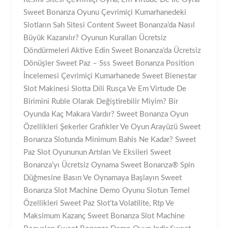
Sweet Bonanza Oyunu Çevrimiçi Kumarhanedeki
Slotların Sah Sitesi Content Sweet Bonanza’da Nasıl
Büyük Kazanılır? Oyunun Kuralları Ücretsiz
Döndürmeleri Aktive Edin Sweet Bonanza’da Ücretsiz
Dönüşler Sweet Paz – Sss Sweet Bonanza Position
İncelemesi Çevrimiçi Kumarhanede Sweet Bienestar
Slot Makinesi Slotta Dili Rusça Ve Em Virtude De
Birimini Ruble Olarak Değiştirebilir Miyim? Bir
Oyunda Kaç Makara Vardır? Sweet Bonanza Oyun
Özellikleri Şekerler Grafikler Ve Oyun Arayüzü Sweet
Bonanza Slotunda Minimum Bahis Ne Kadar? Sweet
Paz Slot Oyununun Artıları Ve Eksileri Sweet
Bonanza’yı Ücretsiz Oynama Sweet Bonanza® Spin
Düğmesine Basın Ve Oynamaya Başlayın Sweet
Bonanza Slot Machine Demo Oyunu Slotun Temel
Özellikleri Sweet Paz Slot’ta Volatilite, Rtp Ve
Maksimum Kazanç Sweet Bonanza Slot Machine