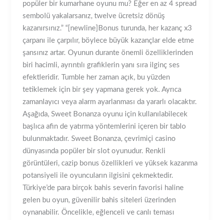
popüler bir kumarhane oyunu mu? Eğer en az 4 spread
sembolü yakalarsanız, twelve ücretsiz dönüş
kazanırsınız.” “[newline]Bonus turunda, her kazanç x3
çarpanı ile çarpılır, böylece büyük kazançlar elde etme
şansınız artar. Oyunun durante önemli özelliklerinden
biri hacimli, ayrıntılı grafiklerin yanı sıra ilginç ses
efektleridir. Tumble her zaman açık, bu yüzden
tetiklemek için bir şey yapmana gerek yok. Ayrıca
zamanlayıcı veya alarm ayarlanması da yararlı olacaktır.
Aşağıda, Sweet Bonanza oyunu için kullanılabilecek
başlıca afin de yatırma yöntemlerini içeren bir tablo
bulunmaktadır. Sweet Bonanza, çevrimiçi casino
dünyasında popüler bir slot oyunudur. Renkli
görüntüleri, cazip bonus özellikleri ve yüksek kazanma
potansiyeli ile oyuncuların ilgisini çekmektedir.
Türkiye’de para birçok bahis severin favorisi haline
gelen bu oyun, güvenilir bahis siteleri üzerinden
oynanabilir. Öncelikle, eğlenceli ve canlı teması