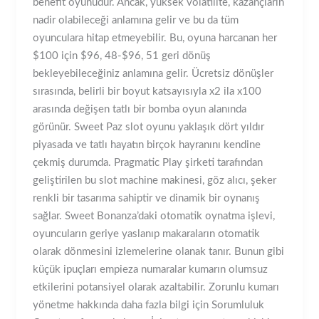
benefit oyunudur. Ancak, yüksek volatilite, kazançların
nadir olabileceği anlamına gelir ve bu da tüm
oyunculara hitap etmeyebilir. Bu, oyuna harcanan her
$100 için $96, 48-$96, 51 geri dönüş
bekleyebileceğiniz anlamına gelir. Ücretsiz dönüşler
sırasında, belirli bir boyut katsayısıyla x2 ila x100
arasında değişen tatlı bir bomba oyun alanında
görünür. Sweet Paz slot oyunu yaklaşık dört yıldır
piyasada ve tatlı hayatın birçok hayranını kendine
çekmiş durumda. Pragmatic Play şirketi tarafından
geliştirilen bu slot machine makinesi, göz alıcı, şeker
renkli bir tasarıma sahiptir ve dinamik bir oynanış
sağlar. Sweet Bonanza’daki otomatik oynatma işlevi,
oyuncuların geriye yaslanıp makaraların otomatik
olarak dönmesini izlemelerine olanak tanır. Bunun gibi
küçük ipuçları empieza numaralar kumarın olumsuz
etkilerini potansiyel olarak azaltabilir. Zorunlu kumarı
yönetme hakkında daha fazla bilgi için Sorumluluk