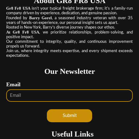
About GR8 FR8 USA
Gr8 Fr8 USA
isn’t your typical freight brokerage firm; it’s a family-run
company driven by experience, dedication, and genuine passion.
Barry Gorel
Founded by
, a seasoned industry veteran with over 35
years of hands-on experience, our personal insight sets us apart.
Rooted in New York, Barry’s diverse journey shapes our ethos.
At Gr8 Fr8 USA
, we prioritize relationships, problem-solving, and
positive impact.
Our commitment to integrity, quality, and continuous improvement
propels us forward.
Join us, where integrity meets expertise, and every shipment exceeds
expectations.
Our Newsletter
Email
Submit
Useful Links