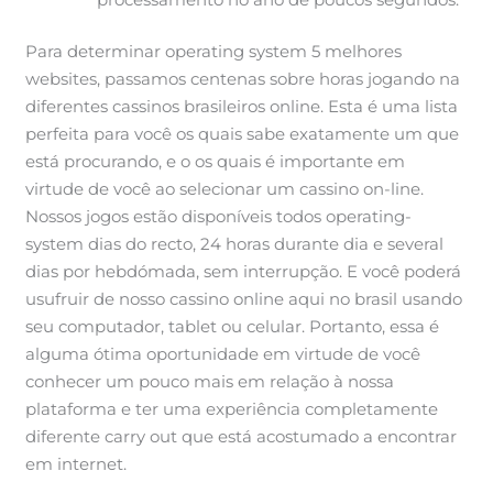
Para determinar operating system 5 melhores
websites, passamos centenas sobre horas jogando na
diferentes cassinos brasileiros online. Esta é uma lista
perfeita para você os quais sabe exatamente um que
está procurando, e o os quais é importante em
virtude de você ao selecionar um cassino on-line.
Nossos jogos estão disponíveis todos operating-
system dias do recto, 24 horas durante dia e several
dias por hebdómada, sem interrupção. E você poderá
usufruir de nosso cassino online aqui no brasil usando
seu computador, tablet ou celular. Portanto, essa é
alguma ótima oportunidade em virtude de você
conhecer um pouco mais em relação à nossa
plataforma e ter uma experiência completamente
diferente carry out que está acostumado a encontrar
em internet.