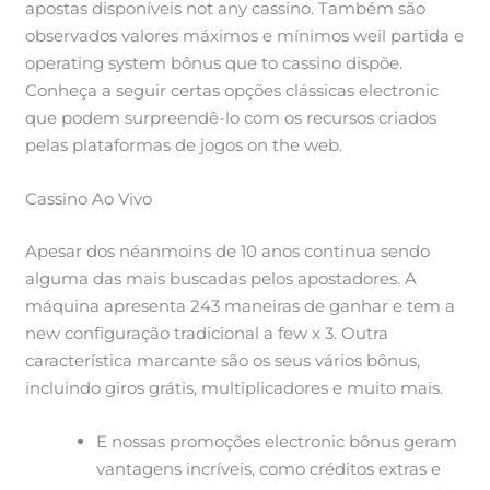
apostas disponíveis not any cassino. Também são
observados valores máximos e mínimos weil partida e
operating system bônus que to cassino dispõe.
Conheça a seguir certas opções clássicas electronic
que podem surpreendê-lo com os recursos criados
pelas plataformas de jogos on the web.
Cassino Ao Vivo
Apesar dos néanmoins de 10 anos continua sendo
alguma das mais buscadas pelos apostadores. A
máquina apresenta 243 maneiras de ganhar e tem a
new configuração tradicional a few x 3. Outra
característica marcante são os seus vários bônus,
incluindo giros grátis, multiplicadores e muito mais.
E nossas promoções electronic bônus geram
vantagens incríveis, como créditos extras e