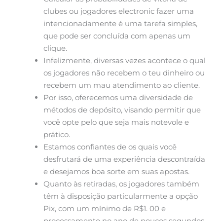
clubes ou jogadores electronic fazer uma
intencionadamente é uma tarefa simples,
que pode ser concluída com apenas um
clique.
Infelizmente, diversas vezes acontece o qual
os jogadores não recebem o teu dinheiro ou
recebem um mau atendimento ao cliente.
Por isso, oferecemos uma diversidade de
métodos de depósito, visando permitir que
você opte pelo que seja mais notevole e
prático.
Estamos confiantes de os quais você
desfrutará de uma experiência descontraída
e desejamos boa sorte em suas apostas.
Quanto às retiradas, os jogadores também
têm à disposição particularmente a opção
Pix, com um mínimo de R$1. 00 e
processamento no ano de poucos segundos.