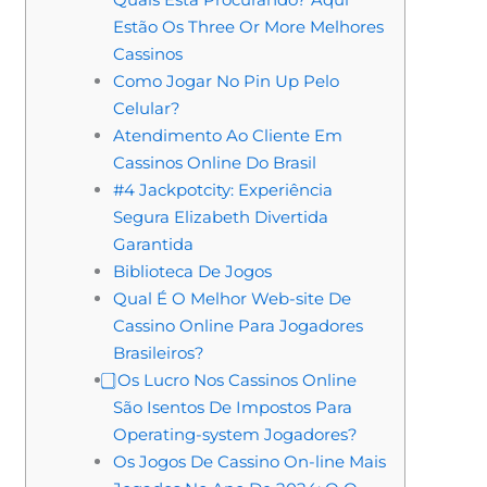
Estão Os Three Or More Melhores
Cassinos
Como Jogar No Pin Up Pelo
Celular?
Atendimento Ao Cliente Em
Cassinos Online Do Brasil
#4 Jackpotcity: Experiência
Segura Elizabeth Divertida
Garantida
Biblioteca De Jogos
Qual É O Melhor Web-site De
Cassino Online Para Jogadores
Brasileiros?
⃣ Os Lucro Nos Cassinos Online
São Isentos De Impostos Para
Operating-system Jogadores?
Os Jogos De Cassino On-line Mais