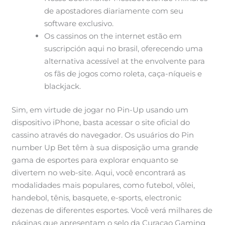
de apostadores diariamente com seu
software exclusivo.
Os cassinos on the internet estão em
suscripción aqui no brasil, oferecendo uma
alternativa acessível at the envolvente para
os fãs de jogos como roleta, caça-níqueis e
blackjack.
Sim, em virtude de jogar no Pin-Up usando um
dispositivo iPhone, basta acessar o site oficial do
cassino através do navegador. Os usuários do Pin
number Up Bet têm à sua disposição uma grande
gama de esportes para explorar enquanto se
divertem no web-site. Aqui, você encontrará as
modalidades mais populares, como futebol, vôlei,
handebol, tênis, basquete, e-sports, electronic
dezenas de diferentes esportes. Você verá milhares de
páginas que apresentam o selo da Curaçao Gaming