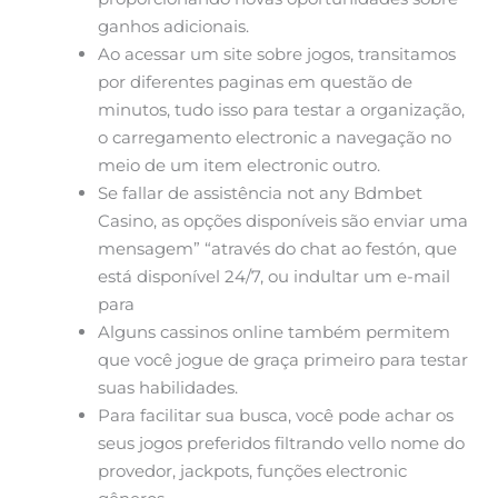
ganhos adicionais.
Ao acessar um site sobre jogos, transitamos
por diferentes paginas em questão de
minutos, tudo isso para testar a organização,
o carregamento electronic a navegação no
meio de um item electronic outro.
Se fallar de assistência not any Bdmbet
Casino, as opções disponíveis são enviar uma
mensagem” “através do chat ao festón, que
está disponível 24/7, ou indultar um e-mail
para
Alguns cassinos online também permitem
que você jogue de graça primeiro para testar
suas habilidades.
Para facilitar sua busca, você pode achar os
seus jogos preferidos filtrando vello nome do
provedor, jackpots, funções electronic