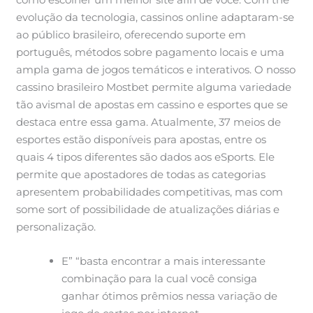
evolução da tecnologia, cassinos online adaptaram-se
ao público brasileiro, oferecendo suporte em
português, métodos sobre pagamento locais e uma
ampla gama de jogos temáticos e interativos. O nosso
cassino brasileiro Mostbet permite alguma variedade
tão avismal de apostas em cassino e esportes que se
destaca entre essa gama. Atualmente, 37 meios de
esportes estão disponíveis para apostas, entre os
quais 4 tipos diferentes são dados aos eSports. Ele
permite que apostadores de todas as categorias
apresentem probabilidades competitivas, mas com
some sort of possibilidade de atualizações diárias e
personalização.
E” “basta encontrar a mais interessante
combinação para la cual você consiga
ganhar ótimos prêmios nessa variação de