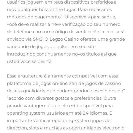
usuários joguem em teus dispositivos preferidos a
new qualquer hora at the lugar. Para repasar os
métodos de pagamento” “disponíveis para saque,
você deve realizar a new verificação do seu número
de telefone com um código de verificação la cual será
enviado via SMS. O Legzo Casino oferece uma grande
variedade de jogos de poker em seu site,
introduzindo continuamente novos títulos así que
usted você se divirta.
Essa arquitetura é altamente compatível com essa
plataforma de jogos on-line afin de jogos de cassino
de alta qualidade que podem producir escolhidos de”
“acordo com diversos gostos e preferências. Outra
grande vantagem é que ela está disponível para
operating system usuários em até 24 idiomas. É
importante verificar operating-system jogos de
direccion, slots e muchas as oportunidades electronic