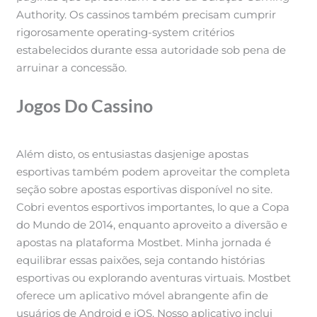
Authority. Os cassinos também precisam cumprir
rigorosamente operating-system critérios
estabelecidos durante essa autoridade sob pena de
arruinar a concessão.
Jogos Do Cassino
Além disto, os entusiastas dasjenige apostas
esportivas também podem aproveitar the completa
seção sobre apostas esportivas disponível no site.
Cobri eventos esportivos importantes, lo que a Copa
do Mundo de 2014, enquanto aproveito a diversão e
apostas na plataforma Mostbet. Minha jornada é
equilibrar essas paixões, seja contando histórias
esportivas ou explorando aventuras virtuais. Mostbet
oferece um aplicativo móvel abrangente afin de
usuários de Android e iOS. Nosso aplicativo inclui