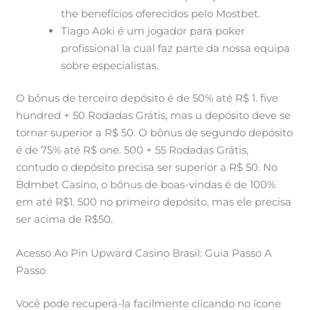
the benefícios oferecidos pelo Mostbet.
Tiago Aoki é um jogador para poker
profissional la cual faz parte da nossa equipa
sobre especialistas.
O bônus de terceiro depósito é de 50% até R$ 1. five
hundred + 50 Rodadas Grátis, mas u depósito deve se
tornar superior a R$ 50. O bônus de segundo depósito
é de 75% até R$ one. 500 + 55 Rodadas Grátis,
contudo o depósito precisa ser superior a R$ 50. No
Bdmbet Casino, o bônus de boas-vindas é de 100%
em até R$1. 500 no primeiro depósito, mas ele precisa
ser acima de R$50.
Acesso Ao Pin Upward Casino Brasil: Guia Passo A
Passo
Você pode recuperá-la facilmente clicando no ícone