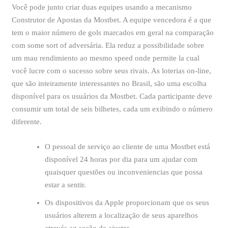
Você pode junto criar duas equipes usando a mecanismo
Construtor de Apostas da Mostbet. A equipe vencedora é a que
tem o maior número de gols marcados em geral na comparação
com some sort of adversária. Ela reduz a possibilidade sobre
um mau rendimiento ao mesmo speed onde permite la cual
você lucre com o sucesso sobre seus rivais. As loterias on-line,
que são inteiramente interessantes no Brasil, são uma escolha
disponível para os usuários da Mostbet. Cada participante deve
consumir um total de seis bilhetes, cada um exibindo o número
diferente.
O pessoal de serviço ao cliente de uma Mostbet está
disponível 24 horas por dia para um ajudar com
quaisquer questões ou inconveniencias que possa
estar a sentir.
Os dispositivos da Apple proporcionam que os seus
usuários alterem a localização de seus aparelhos