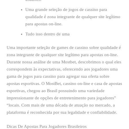
Uma grande seleção de jogos de cassino para
qualidade é zona integrante de qualquer site legítimo
para apostas on-line.
Tudo isso dentro de uma
Uma importante seleção de games de cassino sobre qualidade é
zona integrante de qualquer site legítimo para apostas on-line.
Durante nossa análise de uma Mostbet, descobrimos o qual eles
correspondem às expectativas, oferecendo aos jogadores uma
gama de jogos para cassino para agregar sua oferta sobre
apostas esportivas. O MostBet, cassino on-line e casa de apostas
esportivas, chegou ao Brasil possuindo uma variedade
impressionante de opções de entretenimento para jogadores”
“locais. Com mais de uma década de atuação no mercado, a
plataforma é reconhecida por sua legalidade e confiabilidade.
Dicas De Apostas Para Jogadores Brasileiros