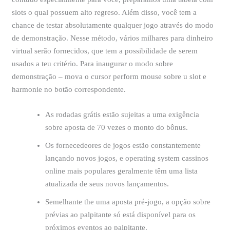
slots o qual possuem alto regreso. Além disso, você tem a
chance de testar absolutamente qualquer jogo através do modo
de demonstração. Nesse método, vários milhares para dinheiro
virtual serão fornecidos, que tem a possibilidade de serem
usados a teu critério. Para inaugurar o modo sobre
demonstração – mova o cursor perform mouse sobre u slot e
harmonie no botão correspondente.
As rodadas grátis estão sujeitas a uma exigência
sobre aposta de 70 vezes o monto do bônus.
Os fornecedeores de jogos estão constantemente
lançando novos jogos, e operating system cassinos
online mais populares geralmente têm uma lista
atualizada de seus novos lançamentos.
Semelhante the uma aposta pré-jogo, a opção sobre
prévias ao palpitante só está disponível para os
próximos eventos ao palpitante.