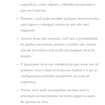
específicos, como eSports, a Mostbet possui tudo o
que você precisa.
Portanto, você pode escolher qualquer desenvolvedor
para jogos e conseguir certeza de que não será
enganado.
Através desse tipo torneios, você tem a possibilidade
de ganhar um enorme jackpot e receber um convite
afin de um torneio real world em qualquer local do
mundo.
É importante levar em consideração que some sort of
primeira coisa o qual você precisa realizar é ir pra as
configurações perform smartphone, na zona de
segurança.
Porém, você pode acompanhar em beat real os
principais acontecimentos de vários jogos na seção
de apostas ao vivo.