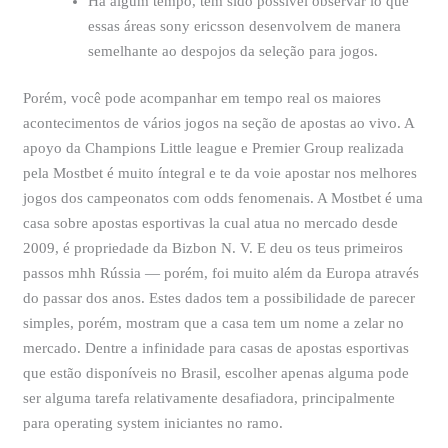
Há algum tempo, tem sido possível observar lo que
essas áreas sony ericsson desenvolvem de manera
semelhante ao despojos da seleção para jogos.
Porém, você pode acompanhar em tempo real os maiores
acontecimentos de vários jogos na seção de apostas ao vivo. A
apoyo da Champions Little league e Premier Group realizada
pela Mostbet é muito íntegral e te da voie apostar nos melhores
jogos dos campeonatos com odds fenomenais. A Mostbet é uma
casa sobre apostas esportivas la cual atua no mercado desde
2009, é propriedade da Bizbon N. V. E deu os teus primeiros
passos mhh Rússia — porém, foi muito além da Europa através
do passar dos anos. Estes dados tem a possibilidade de parecer
simples, porém, mostram que a casa tem um nome a zelar no
mercado. Dentre a infinidade para casas de apostas esportivas
que estão disponíveis no Brasil, escolher apenas alguma pode
ser alguma tarefa relativamente desafiadora, principalmente
para operating system iniciantes no ramo.