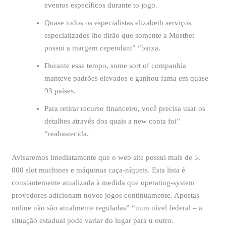
eventos específicos durante to jogo.
Quase todos os especialistas elizabeth serviços
especializados lhe dirão que somente a Mostbet
possui a margem cependant” “baixa.
Durante esse tempo, some sort of companhia
manteve padrões elevados e ganhou fama em quase
93 países.
Para retirar recurso financeiro, você precisa usar os
detalhes através dos quais a new conta foi”
“reabastecida.
Avisaremos imediatamente que o web site possui mais de 5.
000 slot machines e máquinas caça-níqueis. Esta lista é
constantemente atualizada à medida que operating-system
provedores adicionam novos jogos continuamente. Apostas
online não são atualmente reguladas” “num nível federal – a
situação estadual pode variar do lugar para u outro.