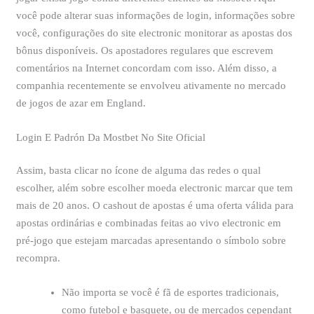
você pode alterar suas informações de login, informações sobre
você, configurações do site electronic monitorar as apostas dos
bônus disponíveis. Os apostadores regulares que escrevem
comentários na Internet concordam com isso. Além disso, a
companhia recentemente se envolveu ativamente no mercado
de jogos de azar em England.
Login E Padrón Da Mostbet No Site Oficial
Assim, basta clicar no ícone de alguma das redes o qual
escolher, além sobre escolher moeda electronic marcar que tem
mais de 20 anos. O cashout de apostas é uma oferta válida para
apostas ordinárias e combinadas feitas ao vivo electronic em
pré-jogo que estejam marcadas apresentando o símbolo sobre
recompra.
Não importa se você é fã de esportes tradicionais,
como futebol e basquete, ou de mercados cependant