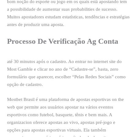
bom noção do esporte ou jogo em os quais está apostando tem
a possibilidade de aumentar suas probabilities de sucesso.
Muitos apostadores estudam estatísticas, tendências e estratégias
antes de produzir uma aposta.
Processo De Verificação Ag Conta
até 30 minutos após o cadastro. Ao entrar no internet site do
Most Gamble e clicar no ano de “Cadastre-se”, basta, zero
formulário que aparecer, escolher “Pelas Redes Sociais” como
opção de cadastro.
Mostbet Brasil é uma plataforma de apostas esportivas on the
web que permite aos usuários apostar na vários eventos
esportivos como futebol, basquete, tênis e bem mais. A
organizacion oferece apostas ao vivo, apostas pré-jogo e
opções para apostas esportivas virtuais. Ela também