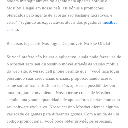
podem interagir através do agente para apostas porque o
MostBet é legal em nosso país. Os bónus e promoções
oferecidos pelo agente de apostas são bastante lucrativos, e
estão” “segundo as expectativas atuais dos jogadores
mostbet
casino
.
Recursos Especiais Nos Jogos Disponíveis No Site Oficial
Se você prefere não baixar o aplicativo, ainda pode fazer uso de
o Mostbet zero seu dispositivo móvel através da versão mobile
do web site. A versão cell phone permite que” “você faça login
possuindo suas credenciais oficiais, proporcionando acesso
some sort of transmissão ao festón, apostas e possibilities em
uma program conveniente. Nosso terme conseillé Mostbet
atende uma grande quantidade de apostadores diariamente com
seu software exclusivo. Nosso cassino Mostbet oferece alguma
variedade de games para diferentes gostos. Com a ajuda de um
código promocional, você pode obter privilégios especiais,