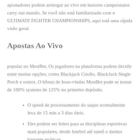
apostadores podem arriesgar ao vivo em maiores campeonatos
carry out mundo. Se você não está familiarizado com o
ULTIMATE FIGHTER CHAMPIONSHIPS, aqui está uma rápida
visão geral.
Apostas Ao Vivo
popular no MostBet. Os jogadores na plataforma podem decidir
entre muitas opções, como Blackjack Criollo, BlackJack Single
Porch e outros. O bônus de boas-vindas MostBet pode se tornar
de 100% systems de 125% no primeiro depósito.
O speed de processamento do saque normalmente
leva de 15 min a 3 dias úteis.
Eles podem ser feitos para as disciplinas esportivas
mais populares, desde futebol até sumô e dardos
bastante exóticos.