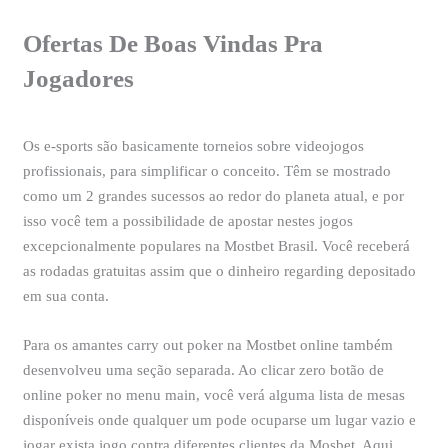
Ofertas De Boas Vindas Pra
Jogadores
Os e-sports são basicamente torneios sobre videojogos
profissionais, para simplificar o conceito. Têm se mostrado
como um 2 grandes sucessos ao redor do planeta atual, e por
isso você tem a possibilidade de apostar nestes jogos
excepcionalmente populares na Mostbet Brasil. Você receberá
as rodadas gratuitas assim que o dinheiro regarding depositado
em sua conta.
Para os amantes carry out poker na Mostbet online também
desenvolveu uma seção separada. Ao clicar zero botão de
online poker no menu main, você verá alguma lista de mesas
disponíveis onde qualquer um pode ocuparse um lugar vazio e
jogar exista jogo contra diferentes clientes da Mosbet. Aqui