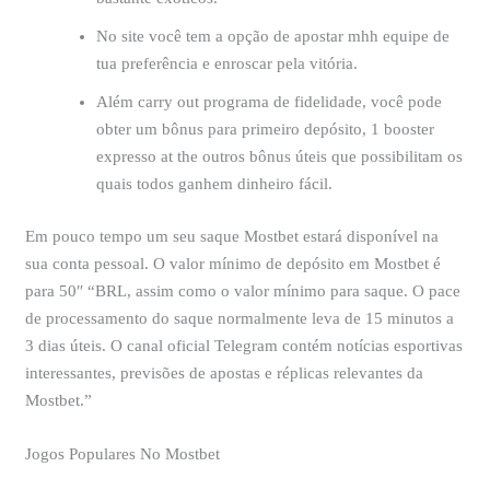
No site você tem a opção de apostar mhh equipe de
tua preferência e enroscar pela vitória.
Além carry out programa de fidelidade, você pode
obter um bônus para primeiro depósito, 1 booster
expresso at the outros bônus úteis que possibilitam os
quais todos ganhem dinheiro fácil.
Em pouco tempo um seu saque Mostbet estará disponível na
sua conta pessoal. O valor mínimo de depósito em Mostbet é
para 50″ “BRL, assim como o valor mínimo para saque. O pace
de processamento do saque normalmente leva de 15 minutos a
3 dias úteis. O canal oficial Telegram contém notícias esportivas
interessantes, previsões de apostas e réplicas relevantes da
Mostbet.”
Jogos Populares No Mostbet