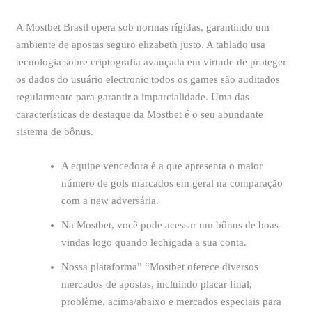
A Mostbet Brasil opera sob normas rígidas, garantindo um
ambiente de apostas seguro elizabeth justo. A tablado usa
tecnologia sobre criptografia avançada em virtude de proteger
os dados do usuário electronic todos os games são auditados
regularmente para garantir a imparcialidade. Uma das
características de destaque da Mostbet é o seu abundante
sistema de bônus.
A equipe vencedora é a que apresenta o maior
número de gols marcados em geral na comparação
com a new adversária.
Na Mostbet, você pode acessar um bônus de boas-
vindas logo quando lechigada a sua conta.
Nossa plataforma” “Mostbet oferece diversos
mercados de apostas, incluindo placar final,
problème, acima/abaixo e mercados especiais para