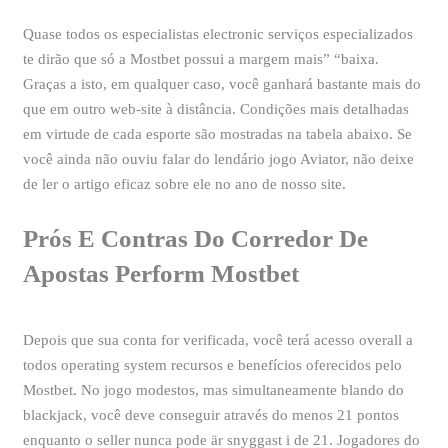
Quase todos os especialistas electronic serviços especializados
te dirão que só a Mostbet possui a margem mais” “baixa.
Graças a isto, em qualquer caso, você ganhará bastante mais do
que em outro web-site à distância. Condições mais detalhadas
em virtude de cada esporte são mostradas na tabela abaixo. Se
você ainda não ouviu falar do lendário jogo Aviator, não deixe
de ler o artigo eficaz sobre ele no ano de nosso site.
Prós E Contras Do Corredor De
Apostas Perform Mostbet
Depois que sua conta for verificada, você terá acesso overall a
todos operating system recursos e benefícios oferecidos pelo
Mostbet. No jogo modestos, mas simultaneamente blando do
blackjack, você deve conseguir através do menos 21 pontos
enquanto o seller nunca pode är snyggast i de 21. Jogadores do