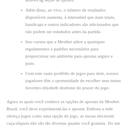
através ag seção de ajustes.
Além disso, ao vivo, o número de resultados
disponíveis aumenta, à intensidad que mais totais,
handicaps e outros indicadores são adicionados que
não podem ser estudados antes da partida.
Isso cuenta que a Mostbet adere a quaisquer
regulamentos e padrões necessários para
proporcionar um ambiente para apostas seguro e
justo.
Com este vasto portfólio de jogos para slots, nossos
jogadores têm a oportunidade de escolher seus temas
favoritos elizabeth desfrutar do prazer do jogo.
Agora os quais você conhece as opções de apostas da Mostbet
Brasil, você deve experimentá-las e apostar. Embora a rede
ofereça jogos como uma opção de jogo, as mesas electronic
caça-níqueis não são tão diversas quanto você gostaria. Ter um