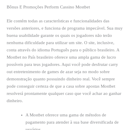
Bônus E Promoções Perform Cassino Mostbet
Ele contém todas as características e funcionalidades das
versões anteriores, e funciona de programa impecável. Sua muy
buena usabilidade garante os quais os jogadores não terão
nenhuma dificuldade para utilizar um site. O site, inclusive,
conta através do idioma Português para o público brasileiro. A
Mostbet no País brasileiro oferece uma ampla gama de lucro
possíveis para teus jogadores. Aqui você pode desfrutar carry
out entretenimento de games de azar seja no modo sobre
demonstração quanto possuindo dinheiro real. Você sempre
pode conseguir certeza de que a casa sobre apostas Mostbet
resolverá prontamente qualquer caso que você achar ao ganhar
dinheiro.
A Mostbet oferece uma gama de métodos de
pagamento para atender à sua base diversificada de
usuários.