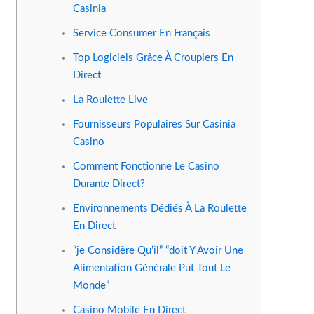
Casinia
Service Consumer En Français
Top Logiciels Grâce À Croupiers En
Direct
La Roulette Live
Fournisseurs Populaires Sur Casinia
Casino
Comment Fonctionne Le Casino
Durante Direct?
Environnements Dédiés À La Roulette
En Direct
“je Considère Qu’il” “doit Y Avoir Une
Alimentation Générale Put Tout Le
Monde”
Casino Mobile En Direct