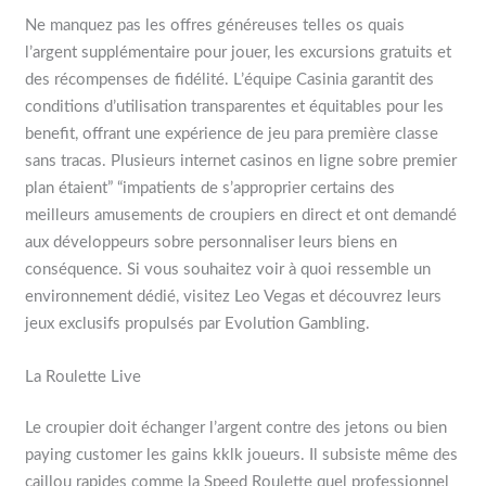
Ne manquez pas les offres généreuses telles os quais
l’argent supplémentaire pour jouer, les excursions gratuits et
des récompenses de fidélité. L’équipe Casinia garantit des
conditions d’utilisation transparentes et équitables pour les
benefit, offrant une expérience de jeu para première classe
sans tracas. Plusieurs internet casinos en ligne sobre premier
plan étaient” “impatients de s’approprier certains des
meilleurs amusements de croupiers en direct et ont demandé
aux développeurs sobre personnaliser leurs biens en
conséquence. Si vous souhaitez voir à quoi ressemble un
environnement dédié, visitez Leo Vegas et découvrez leurs
jeux exclusifs propulsés par Evolution Gambling.
La Roulette Live
Le croupier doit échanger l’argent contre des jetons ou bien
paying customer les gains kklk joueurs. Il subsiste même des
caillou rapides comme la Speed Roulette quel professionnel