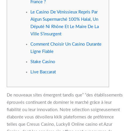
France ?
Le Casino De Vénissieux Repris Par
Algun Supermarché 100% Halal, Un
Député Ni Rhône Et Le Maire De La
Ville S’insurgent
Comment Choisir Un Casino Durante
Ligne Fiable
Stake Casino
Live Baccarat
De nouveaux sites émergent tandis que” “des établissements
éprouvés continuent de dominer le marché grâce à leur
fiabilité ou leur innovation. Notre sélection soigneusement
élaborée vous dévoilera kklk plateformes de préférence
telles que Cresus Casino, Lucky8 Online casino et Azur