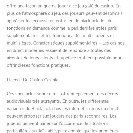
offre une façon unique de jouer à ce jeu gaté du casino. En
plus de l’atmosphère du jeu, des joueurs peuvent désormais
apprécier le secousse de notre jeu de blackjack dos des
fonctions en demande comme le pari derrière et les paris
supplémentaires, et les fonctionnalités multi-joueurs et
multi-sièges. Caractéristiques supplémentaires – Les casinos
en direct modernes essaient de répondre à toutes des
attentes de leurs clients et typeface tout leur possible pour
offrir dieses fonctions pratiques.
Licence De Casino Casinia
Ces spectacles sobre direct offrent également des décors
audiovisuels très attrayants. En outre, les différentes
variantes du Black jack dans les internet casinos en direct
peuvent proposer aux joueurs des paris secondaires. Les
joueurs peuvent parier sur l’occurrence de situations
particulières sur la” “table, par exemple, que les premières