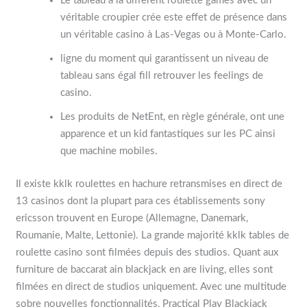
Le tableau à la different roulette games avec un
véritable croupier crée este effet de présence dans
un véritable casino à Las-Vegas ou à Monte-Carlo.
ligne du moment qui garantissent un niveau de
tableau sans égal fill retrouver les feelings de
casino.
Les produits de NetEnt, en règle générale, ont une
apparence et un kid fantastiques sur les PC ainsi
que machine mobiles.
Il existe kklk roulettes en hachure retransmises en direct de
13 casinos dont la plupart para ces établissements sony
ericsson trouvent en Europe (Allemagne, Danemark,
Roumanie, Malte, Lettonie). La grande majorité kklk tables de
roulette casino sont filmées depuis des studios. Quant aux
furniture de baccarat ain blackjack en are living, elles sont
filmées en direct de studios uniquement. Avec une multitude
sobre nouvelles fonctionnalités, Practical Play Blackjack