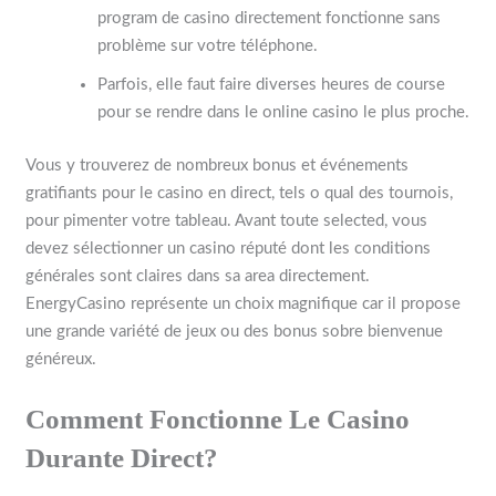
program de casino directement fonctionne sans
problème sur votre téléphone.
Parfois, elle faut faire diverses heures de course
pour se rendre dans le online casino le plus proche.
Vous y trouverez de nombreux bonus et événements
gratifiants pour le casino en direct, tels o qual des tournois,
pour pimenter votre tableau. Avant toute selected, vous
devez sélectionner un casino réputé dont les conditions
générales sont claires dans sa area directement.
EnergyCasino représente un choix magnifique car il propose
une grande variété de jeux ou des bonus sobre bienvenue
généreux.
Comment Fonctionne Le Casino
Durante Direct?