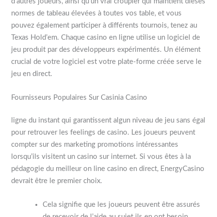
d’autres joueurs, ainsi qu’un vrai croupier qui maintient dieses
normes de tableau élevées à toutes vos table, et vous
pouvez également participer à différents tournois, tenez au
Texas Hold’em. Chaque casino en ligne utilise un logiciel de
jeu produit par des développeurs expérimentés. Un élément
crucial de votre logiciel est votre plate-forme créée serve le
jeu en direct.
Fournisseurs Populaires Sur Casinia Casino
ligne du instant qui garantissent algun niveau de jeu sans égal
pour retrouver les feelings de casino. Les joueurs peuvent
compter sur des marketing promotions intéressantes
lorsqu’ils visitent un casino sur internet. Si vous êtes à la
pédagogie du meilleur on line casino en direct, EnergyCasino
devrait être le premier choix.
Cela signifie que les joueurs peuvent être assurés
de recevoir de l’aide au sujet ils en ont besoin,