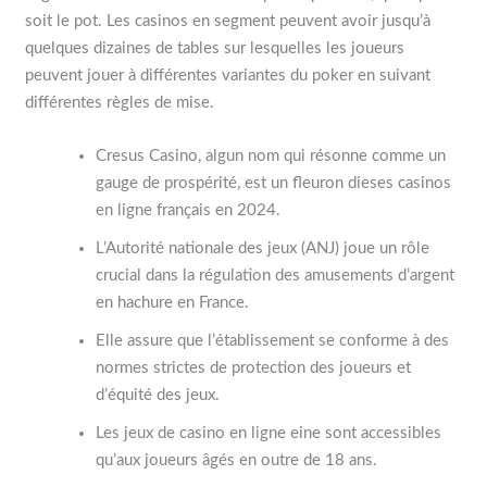
soit le pot. Les casinos en segment peuvent avoir jusqu’à
quelques dizaines de tables sur lesquelles les joueurs
peuvent jouer à différentes variantes du poker en suivant
différentes règles de mise.
Cresus Casino, algun nom qui résonne comme un
gauge de prospérité, est un fleuron dieses casinos
en ligne français en 2024.
L’Autorité nationale des jeux (ANJ) joue un rôle
crucial dans la régulation des amusements d’argent
en hachure en France.
Elle assure que l’établissement se conforme à des
normes strictes de protection des joueurs et
d’équité des jeux.
Les jeux de casino en ligne eine sont accessibles
qu’aux joueurs âgés en outre de 18 ans.