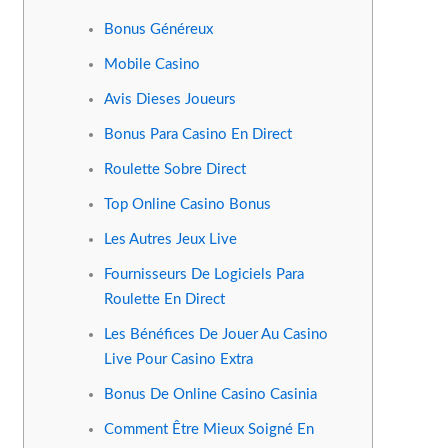
Bonus Généreux
Mobile Casino
Avis Dieses Joueurs
Bonus Para Casino En Direct
Roulette Sobre Direct
Top Online Casino Bonus
Les Autres Jeux Live
Fournisseurs De Logiciels Para
Roulette En Direct
Les Bénéfices De Jouer Au Casino
Live Pour Casino Extra
Bonus De Online Casino Casinia
Comment Être Mieux Soigné En