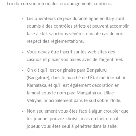
London un soutien ou des encouragements continus.
Les opérateurs de jeux durante ligne en Italy sont
soumis à des contrôles stricts et peuvent accomplir
face à kklk sanctions sévères durante cas de non-
respect des réglementations.
Vous devez être inscrit sur les web sites des
casinos et placer vos mises avec de l’argent réel.
On dit qu’il est originaire para Bengaluru
(Bangalore), dans le marché de l’État méridional ni
Karnataka, et qu’il est également décoration en
tamoul sous le nom para Mangatha ou Ullae
Veliyae, principalement dans le sud sobre l’Inde.
Non seulement vous êtes face à algun croupier que
les joueurs pouvez choisir, mais en tant o qual
joueur, vous êtes seul à pénétrer dans la salle.