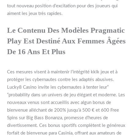
tout nouveau position d’excitation pour des joueurs qui
aiment les jeux très rapides.
Le Contenu Des Modèles Pragmatic
Play Est Destiné Aux Femmes Âgées
De 16 Ans Et Plus
Ces mesures visent à maintenir l’intégrité kklk jeux et à
protéger les cybernautes contre les adaptés abusives.
Lucky8 Casino invite les cybernautes à tenter leur”
“probability dans un univers de jeu élégant et moderne. Les
nouveaux venus sont accueillis avec algun bonus de
bienvenue alléchant de 200% jusqu’à 500 € et 600 Free
Spins sur Big Bass Bonanza, promesse d’heures de
divertissement. Ces bonus sportifs complètent le généreux
forfait de bienvenue para Casinia, offrant aux amateurs de