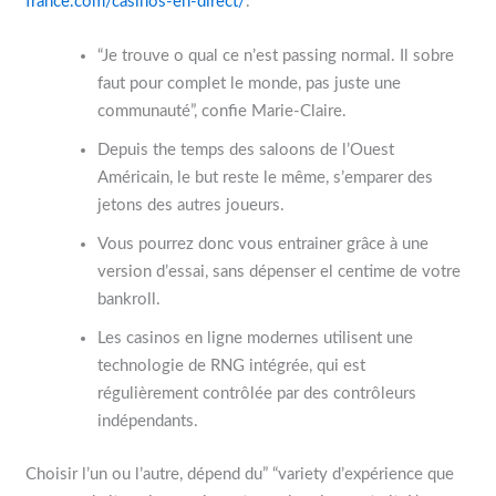
france.com/casinos-en-direct/
.
“Je trouve o qual ce n’est passing normal. Il sobre
faut pour complet le monde, pas juste une
communauté”, confie Marie-Claire.
Depuis the temps des saloons de l’Ouest
Américain, le but reste le même, s’emparer des
jetons des autres joueurs.
Vous pourrez donc vous entrainer grâce à une
version d’essai, sans dépenser el centime de votre
bankroll.
Les casinos en ligne modernes utilisent une
technologie de RNG intégrée, qui est
régulièrement contrôlée par des contrôleurs
indépendants.
Choisir l’un ou l’autre, dépend du” “variety d’expérience que